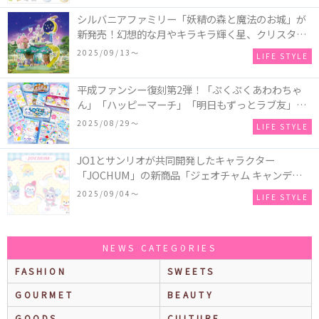
シルバニアファミリー「妖精の森と魔法のお城」が
新発売！幻想的な月やキラキラ輝く星、クリスタル
などの装飾がお城を彩る♡
2025/09/13〜
LIFE STYLE
平成ファンシー復刻第2弾！「ぷくぷくあわわちゃ
ん」「ハッピーマーチ」「明日もずっとラブ友」な
どの「カンペンケース」や「遊べるメモ帳」が発売
2025/08/29〜
LIFE STYLE
♪
JO1とサンリオが共同開発したキャラクター
「JOCHUM」の新商品「ジェオチャム キャンディデ
ザインシリーズ」が発売！一部店舗限定で特別装飾
2025/09/04〜
LIFE STYLE
やノベルティ配付も☆
NEWS CATEGORIES
FASHION
SWEETS
GOURMET
BEAUTY
GOODS
CULTURE