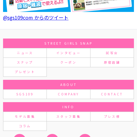
@sgs109com からのツイート
STREET GIRLS SNAP
ニュース
インタビュー
試写会
スナップ
クーポン
原宿店舗
プレゼント
ABOUT
SGS109
COMPANY
CONTACT
INFO
モデル募集
スタッフ募集
プレス様
コラム