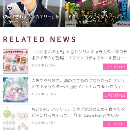
映画『恋わずらいのエリー』原
ドラマ「高杉さん家のおべんと
菜乃華 インタ...
う」小山慶一郎...
RELATED NEWS
「つくるんです®」からサンリオキャラクターズコラ
ボアイテムが登場！「マイメロディのケーキ屋さ
ん」などミニチュアハウス8種類と、「シナモロール
2025/09/20〜
LIFE STYLE
のメリーゴーランド」などオルゴールで動く仕掛け
付きのウッドパズル2種類♪
人魚やクリオネ、海の生きものになりきったサンリ
オのキャラクターが可愛い♡『ナムコdeハロウィン
2025～マーメイドファンタジー～』全国のアミュー
2025/09/05〜
LIFE STYLE
ズメント施設「ナムコ」「ナムコオンラインクレー
ン」で開催！
ちいかわ、ハチワレ、うさぎが謎のあめを食べてベ
ビーになっちゃった！『Chiikawa Baby(ちいかわベ
ビー)』の催事を全国14か所で開催！
2025/09/05〜
LIFE STYLE