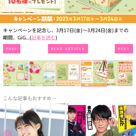
キャンペーンを記念し、3月17日(金)～3月24日(金)までの
期間、GiG...(
記事を読む
)
PREV
READ ARTICLE
NEXT
こんな記事もおすすめ…