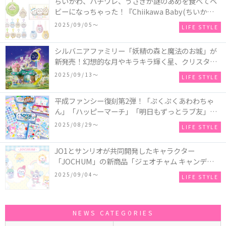
ちいかわ、ハチワレ、うさぎが謎のあめを食べてベ
ビーになっちゃった！『Chiikawa Baby(ちいかわベ
ビー)』の催事を全国14か所で開催！
2025/09/05〜
LIFE STYLE
シルバニアファミリー「妖精の森と魔法のお城」が
新発売！幻想的な月やキラキラ輝く星、クリスタル
などの装飾がお城を彩る♡
2025/09/13〜
LIFE STYLE
平成ファンシー復刻第2弾！「ぷくぷくあわわちゃ
ん」「ハッピーマーチ」「明日もずっとラブ友」な
どの「カンペンケース」や「遊べるメモ帳」が発売
2025/08/29〜
LIFE STYLE
♪
JO1とサンリオが共同開発したキャラクター
「JOCHUM」の新商品「ジェオチャム キャンディデ
ザインシリーズ」が発売！一部店舗限定で特別装飾
2025/09/04〜
LIFE STYLE
やノベルティ配付も☆
NEWS CATEGORIES