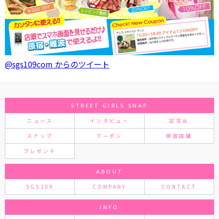
@sgs109com からのツイート
STREET GIRLS SNAP
ニュース
インタビュー
試写会
スナップ
クーポン
原宿店舗
プレゼント
ABOUT
SGS109
COMPANY
CONTACT
INFO