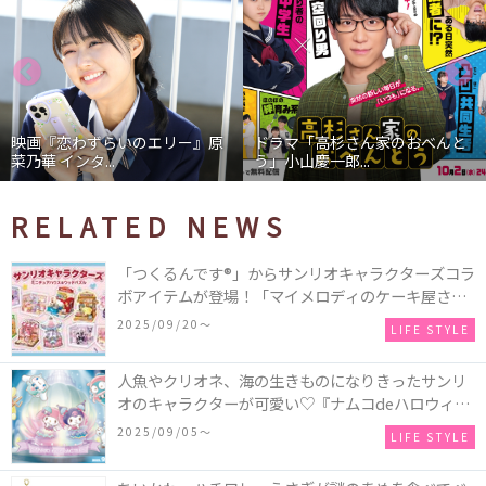
映画『恋わずらいのエリー』原
ドラマ「高杉さん家のおべんと
菜乃華 インタ...
う」小山慶一郎...
RELATED NEWS
「つくるんです®」からサンリオキャラクターズコラ
ボアイテムが登場！「マイメロディのケーキ屋さ
ん」などミニチュアハウス8種類と、「シナモロール
2025/09/20〜
LIFE STYLE
のメリーゴーランド」などオルゴールで動く仕掛け
付きのウッドパズル2種類♪
人魚やクリオネ、海の生きものになりきったサンリ
オのキャラクターが可愛い♡『ナムコdeハロウィン
2025～マーメイドファンタジー～』全国のアミュー
2025/09/05〜
LIFE STYLE
ズメント施設「ナムコ」「ナムコオンラインクレー
ン」で開催！