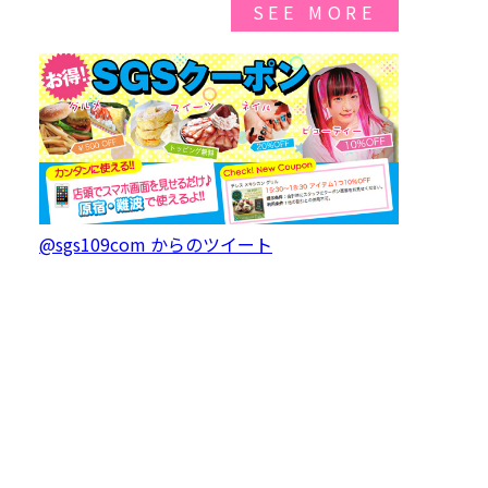
SEE MORE
@sgs109com からのツイート