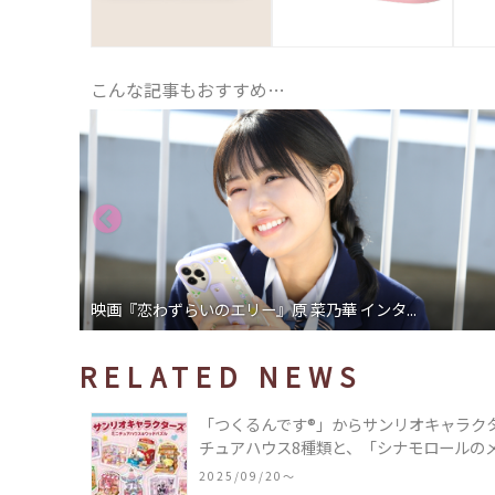
こんな記事もおすすめ…
映画『恋わずらいのエリー』原 菜乃華 インタ...
RELATED NEWS
「つくるんです®」からサンリオキャラク
チュアハウス8種類と、「シナモロールの
類♪
2025/09/20〜