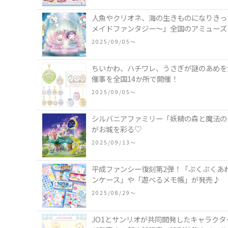
人魚やクリオネ、海の生きものになりきった
メイドファンタジー～』全国のアミューズ
2025/09/05〜
ちいかわ、ハチワレ、うさぎが謎のあめを食べ
催事を全国14か所で開催！
2025/09/05〜
シルバニアファミリー「妖精の森と魔法の
がお城を彩る♡
2025/09/13〜
平成ファンシー復刻第2弾！「ぷくぷくあ
ンケース」や「遊べるメモ帳」が発売♪
2025/08/29〜
JO1とサンリオが共同開発したキャラクタ