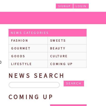
SIGNUP
LOGIN
うちカフェセット」が発売中！
NEWS CATEGORIES
FASHION
SWEETS
GOURMET
BEAUTY
GOODS
CULTURE
0
LIFESTYLE
COMING UP
NEWS SEARCH
SEARCH
COMING UP