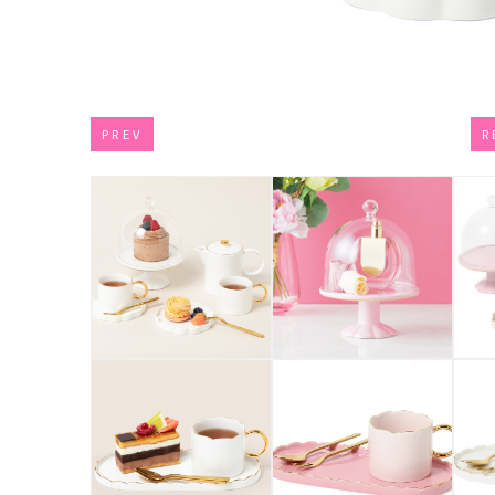
PREV
R