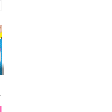
映画『わたしの幸せな結婚』髙石あかり インタ...
ニ
E