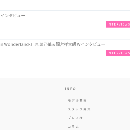
Wインタビュー
INTERVIEW
n Wonderland-』原 菜乃華＆間宮祥太朗 Wインタビュー
INTERVIEW
INFO
モデル募集
Y
スタッフ募集
T
プレス様
コラム