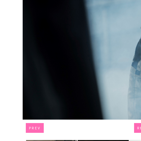
PREV
R