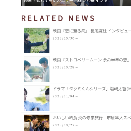
ドラマ「高杉さん家のおべんとう」小山慶一郎...
RELATED NEWS
映画『恋に至る病』 長尾謙杜 インタビュ
2025/10/30〜
映画『ストロベリームーン 余命半年の恋』
2025/10/28〜
ドラマ「タクミくんシリーズ」塩﨑太智(M
2025/11/04〜
おいしい給食 炎の修学旅行 市原隼人ス
2025/10/22〜