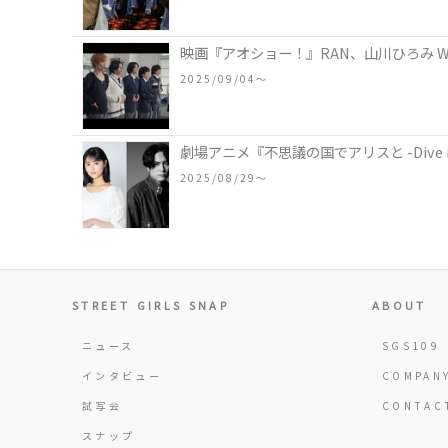
映画『アオショー！』RAN、山川ひろみ 
2025/09/04〜
劇場アニメ『不思議の国でアリスと -Dive i
2025/08/29〜
STREET GIRLS SNAP
ABOUT
ニュース
SGS109
インタビュー
COMPAN
試写会
CONTAC
スナップ