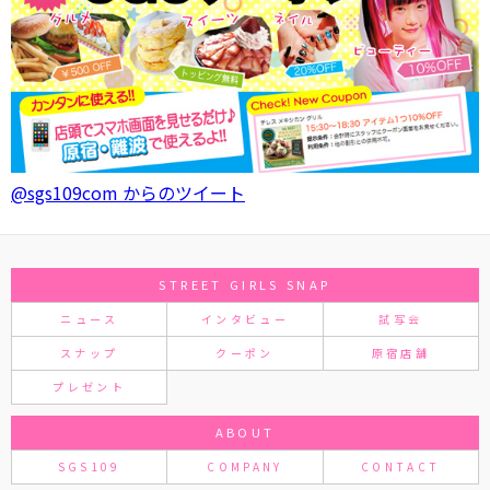
@sgs109com からのツイート
STREET GIRLS SNAP
ニュース
インタビュー
試写会
スナップ
クーポン
原宿店舗
プレゼント
ABOUT
SGS109
COMPANY
CONTACT