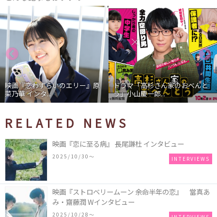
映画『恋わずらいのエリー』原
ドラマ「高杉さん家のおべんと
菜乃華 インタ...
う」小山慶一郎...
RELATED NEWS
映画『恋に至る病』 長尾謙杜 インタビュー
2025/10/30〜
INTERVIEWS
映画『ストロベリームーン 余命半年の恋』 當真あ
み・齋藤潤 Wインタビュー
2025/10/28〜
INTERVIEWS