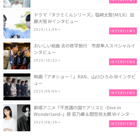
ドラマ「タクミくんシリーズ」塩﨑太智(M!LK）加
藤大悟 Wインタビュー
2025/11/04〜
INTERVIEWS
おいしい給食 炎の修学旅行 市原隼人スペシャルイ
ンタビュー
2025/10/22〜
INTERVIEWS
映画『アオショー！』RAN、山川ひろみ Wインタビ
ュー
2025/09/04〜
INTERVIEWS
劇場アニメ『不思議の国でアリスと -Dive in
Wonderland-』原 菜乃華＆間宮祥太朗 Wインタビ
ュー
2025/08/29〜
INTERVIEWS