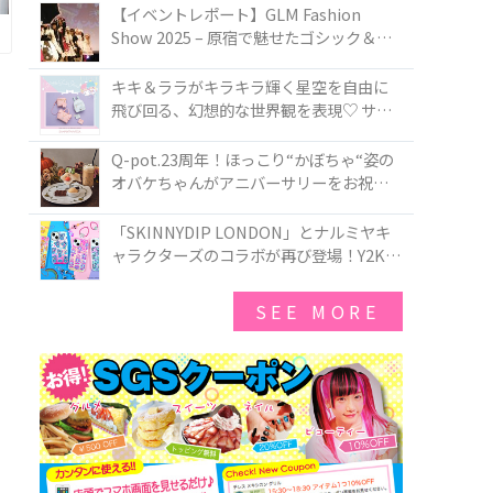
TOKYO
【イベントレポート】GLM Fashion
Show 2025 – 原宿で魅せたゴシック＆ロ
リータの最前線
キキ＆ララがキラキラ輝く星空を自由に
飛び回る、幻想的な世界観を表現♡ サマ
ンサベガから『リトルツインスターズ』
50周年アニバーサリーイヤー』を記念し
Q-pot.23周年！ほっこり“かぼちゃ“姿の
たコレクションが登場
オバケちゃんがアニバーサリーをお祝い
★「かぼちゃのオバケーキアクセサリ
ー」が新発売！Q-pot CAFE.では「かぼち
「SKINNYDIP LONDON」とナルミヤキ
ゃのオバケーキプレート」も登場
ャラクターズのコラボが再び登場！Y2Kム
ードを進化させた新作コレクションを発
売♪
SEE MORE