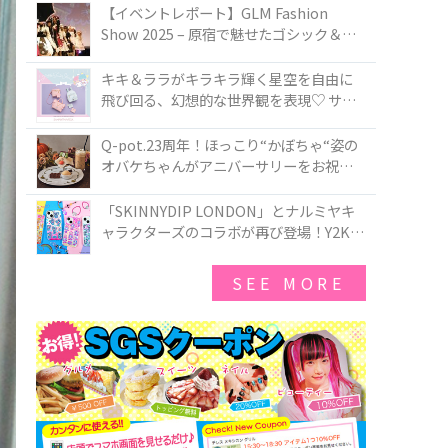
TOKYO
【イベントレポート】GLM Fashion
Show 2025 – 原宿で魅せたゴシック＆ロ
リータの最前線
キキ＆ララがキラキラ輝く星空を自由に
飛び回る、幻想的な世界観を表現♡ サマ
ンサベガから『リトルツインスターズ』
50周年アニバーサリーイヤー』を記念し
Q-pot.23周年！ほっこり“かぼちゃ“姿の
たコレクションが登場
オバケちゃんがアニバーサリーをお祝い
★「かぼちゃのオバケーキアクセサリ
ー」が新発売！Q-pot CAFE.では「かぼち
「SKINNYDIP LONDON」とナルミヤキ
ゃのオバケーキプレート」も登場
ャラクターズのコラボが再び登場！Y2Kム
ードを進化させた新作コレクションを発
売♪
SEE MORE