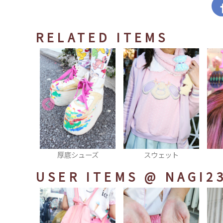
RELATED ITEMS
ューズ
スウェット
ヘアゴム
USER ITEMS
@ NAGI2