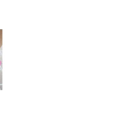
厚底シューズ
スウェット
ヘア