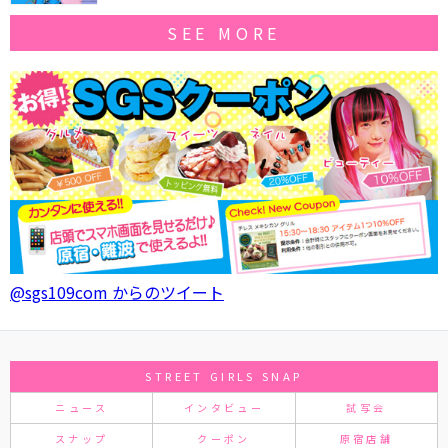
SEE MORE
@sgs109com からのツイート
STREET GIRLS SNAP
ニュース
インタビュー
試写会
スナップ
クーポン
原宿店舗