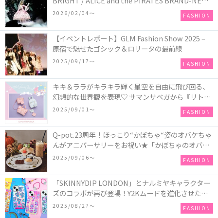
BRIGHT / ALICE and the PIRATES BRAND-NEW
COLLECTION in TOKYO
2026/02/04〜
FASHION
【イベントレポート】GLM Fashion Show 2025 –
原宿で魅せたゴシック＆ロリータの最前線
2025/09/17〜
FASHION
キキ＆ララがキラキラ輝く星空を自由に飛び回る、
幻想的な世界観を表現♡ サマンサベガから『リトル
ツインスターズ』50周年アニバーサリーイヤー』を
2025/09/01〜
FASHION
記念したコレクションが登場
Q-pot.23周年！ほっこり“かぼちゃ“姿のオバケちゃ
んがアニバーサリーをお祝い★「かぼちゃのオバケ
ーキアクセサリー」が新発売！Q-pot CAFE.では
2025/09/06〜
FASHION
「かぼちゃのオバケーキプレート」も登場
「SKINNYDIP LONDON」とナルミヤキャラクター
ズのコラボが再び登場！Y2Kムードを進化させた新
作コレクションを発売♪
2025/08/27〜
FASHION