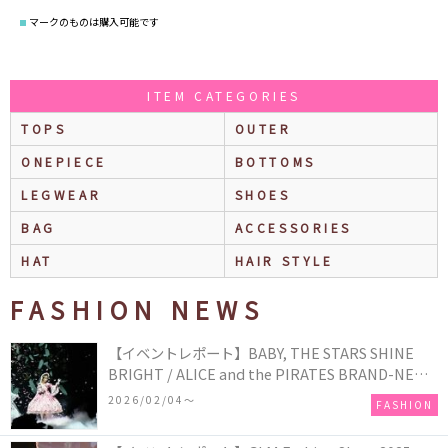
マークのものは購入可能です
ITEM CATEGORIES
TOPS
OUTER
ONEPIECE
BOTTOMS
LEGWEAR
SHOES
BAG
ACCESSORIES
HAT
HAIR STYLE
FASHION NEWS
【イベントレポート】BABY, THE STARS SHINE
BRIGHT / ALICE and the PIRATES BRAND-NEW
COLLECTION in TOKYO
2026/02/04〜
FASHION