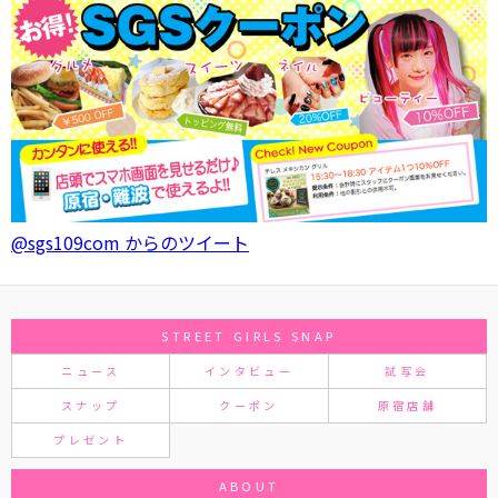
@sgs109com からのツイート
STREET GIRLS SNAP
ニュース
インタビュー
試写会
スナップ
クーポン
原宿店舗
プレゼント
ABOUT