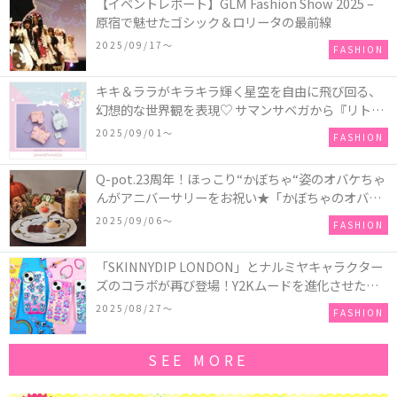
【イベントレポート】GLM Fashion Show 2025 –
原宿で魅せたゴシック＆ロリータの最前線
2025/09/17〜
FASHION
キキ＆ララがキラキラ輝く星空を自由に飛び回る、
幻想的な世界観を表現♡ サマンサベガから『リトル
ツインスターズ』50周年アニバーサリーイヤー』を
2025/09/01〜
FASHION
記念したコレクションが登場
Q-pot.23周年！ほっこり“かぼちゃ“姿のオバケちゃ
んがアニバーサリーをお祝い★「かぼちゃのオバケ
ーキアクセサリー」が新発売！Q-pot CAFE.では
2025/09/06〜
FASHION
「かぼちゃのオバケーキプレート」も登場
「SKINNYDIP LONDON」とナルミヤキャラクター
ズのコラボが再び登場！Y2Kムードを進化させた新
作コレクションを発売♪
2025/08/27〜
FASHION
SEE MORE