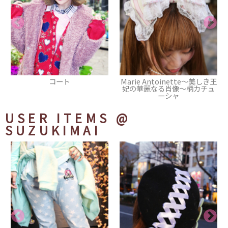
Marie Antoinette～美しき王
ブレスレット
妃の華麗なる肖像～柄カチュ
ーシャ
USER ITEMS
@
SUZUKIMAI