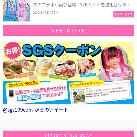
ズのコラボが再び登場！Y2Kムードを進化させた新
作コレクションを発売♪
2025/08/27〜
FASHION
SEE MORE
@sgs109com からのツイート
STREET GIRLS SNAP