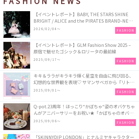
FASHION NEWS
【イベントレポート】BABY, THE STARS SHINE
BRIGHT / ALICE and the PIRATES BRAND-NEW
COLLECTION in TOKYO
2026/02/04〜
FASHION
【イベントレポート】GLM Fashion Show 2025 –
原宿で魅せたゴシック＆ロリータの最前線
2025/09/17〜
FASHION
キキ＆ララがキラキラ輝く星空を自由に飛び回る、
幻想的な世界観を表現♡ サマンサベガから『リトル
ツインスターズ』50周年アニバーサリーイヤー』を
2025/09/01〜
FASHION
記念したコレクションが登場
Q-pot.23周年！ほっこり“かぼちゃ“姿のオバケちゃ
んがアニバーサリーをお祝い★「かぼちゃのオバケ
ーキアクセサリー」が新発売！Q-pot CAFE.では
2025/09/06〜
FASHION
「かぼちゃのオバケーキプレート」も登場
「SKINNYDIP LONDON」とナルミヤキャラクター