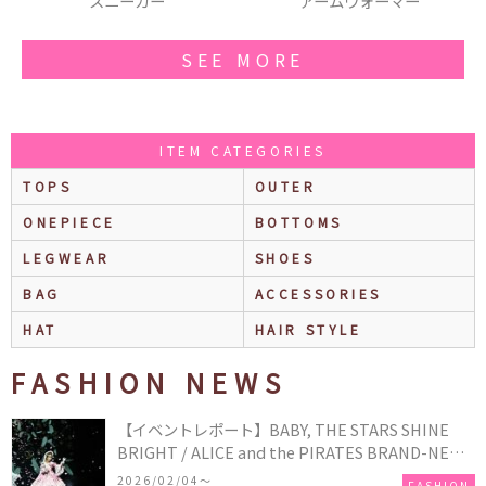
アームウォーマー
リュック
SEE MORE
ITEM CATEGORIES
TOPS
OUTER
ONEPIECE
BOTTOMS
LEGWEAR
SHOES
BAG
ACCESSORIES
HAT
HAIR STYLE
FASHION NEWS
【イベントレポート】BABY, THE STARS SHINE
BRIGHT / ALICE and the PIRATES BRAND-NEW
COLLECTION in TOKYO
2026/02/04〜
FASHION