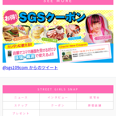
SEE MORE
@sgs109com からのツイート
STREET GIRLS SNAP
ニュース
インタビュー
試写会
スナップ
クーポン
原宿店舗
プレゼント