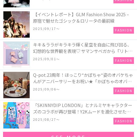
【イベントレポート】GLM Fashion Show 2025 –
原宿で魅せたゴシック＆ロリータの最前線
2025/09/17〜
FASHION
キキ＆ララがキラキラ輝く星空を自由に飛び回る、
幻想的な世界観を表現♡ サマンサベガから『リトル
ツインスターズ』50周年アニバーサリーイヤー』を
2025/09/01〜
FASHION
記念したコレクションが登場
Q-pot.23周年！ほっこり“かぼちゃ“姿のオバケちゃ
んがアニバーサリーをお祝い★「かぼちゃのオバケ
ーキアクセサリー」が新発売！Q-pot CAFE.では
2025/09/06〜
FASHION
「かぼちゃのオバケーキプレート」も登場
「SKINNYDIP LONDON」とナルミヤキャラクター
ズのコラボが再び登場！Y2Kムードを進化させた新
作コレクションを発売♪
2025/08/27〜
FASHION