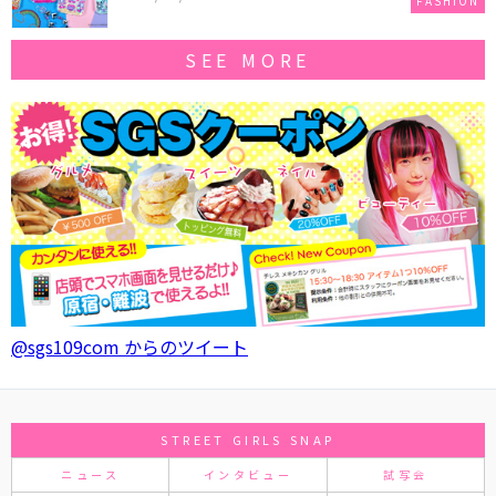
FASHION
SEE MORE
@sgs109com からのツイート
STREET GIRLS SNAP
ニュース
インタビュー
試写会