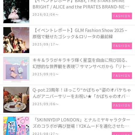
【イベントレポート】BABY, THE STARS SHINE
BRIGHT / ALICE and the PIRATES BRAND-NEW
COLLECTION in TOKYO
2026/02/04〜
FASHION
【イベントレポート】GLM Fashion Show 2025 –
原宿で魅せたゴシック＆ロリータの最前線
2025/09/17〜
FASHION
キキ＆ララがキラキラ輝く星空を自由に飛び回る、
幻想的な世界観を表現♡ サマンサベガから『リトル
ツインスターズ』50周年アニバーサリーイヤー』を
2025/09/01〜
FASHION
記念したコレクションが登場
Q-pot.23周年！ほっこり“かぼちゃ“姿のオバケちゃ
んがアニバーサリーをお祝い★「かぼちゃのオバケ
ーキアクセサリー」が新発売！Q-pot CAFE.では
2025/09/06〜
FASHION
「かぼちゃのオバケーキプレート」も登場
「SKINNYDIP LONDON」とナルミヤキャラクター
ズのコラボが再び登場！Y2Kムードを進化させた新
作コレクションを発売♪
2025/08/27〜