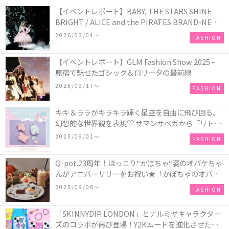
【イベントレポート】BABY, THE STARS SHINE
BRIGHT / ALICE and the PIRATES BRAND-NEW
COLLECTION in TOKYO
2026/02/04〜
FASHION
【イベントレポート】GLM Fashion Show 2025 –
原宿で魅せたゴシック＆ロリータの最前線
2025/09/17〜
FASHION
キキ＆ララがキラキラ輝く星空を自由に飛び回る、
幻想的な世界観を表現♡ サマンサベガから『リトル
ツインスターズ』50周年アニバーサリーイヤー』を
2025/09/01〜
FASHION
記念したコレクションが登場
Q-pot.23周年！ほっこり“かぼちゃ“姿のオバケちゃ
んがアニバーサリーをお祝い★「かぼちゃのオバケ
ーキアクセサリー」が新発売！Q-pot CAFE.では
2025/09/06〜
FASHION
「かぼちゃのオバケーキプレート」も登場
「SKINNYDIP LONDON」とナルミヤキャラクター
ズのコラボが再び登場！Y2Kムードを進化させた新