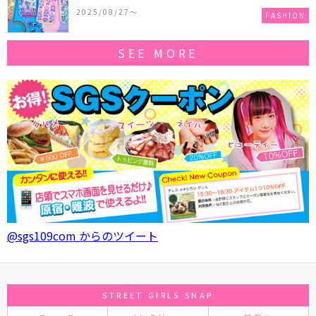
作コレクションを発売♪
2025/08/27〜
FASHION
SEE MORE
@sgs109com からのツイート
STREET GIRLS SNAP