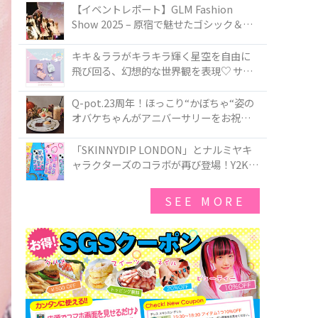
TOKYO
【イベントレポート】GLM Fashion
Show 2025 – 原宿で魅せたゴシック＆ロ
リータの最前線
キキ＆ララがキラキラ輝く星空を自由に
飛び回る、幻想的な世界観を表現♡ サマ
ンサベガから『リトルツインスターズ』
50周年アニバーサリーイヤー』を記念し
Q-pot.23周年！ほっこり“かぼちゃ“姿の
たコレクションが登場
オバケちゃんがアニバーサリーをお祝い
★「かぼちゃのオバケーキアクセサリ
ー」が新発売！Q-pot CAFE.では「かぼち
「SKINNYDIP LONDON」とナルミヤキ
ゃのオバケーキプレート」も登場
ャラクターズのコラボが再び登場！Y2Kム
ードを進化させた新作コレクションを発
売♪
SEE MORE