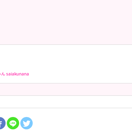
ゃん
saiakunana