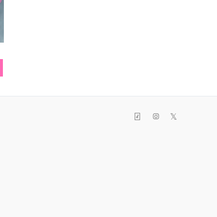
マフラー
イヤリング
ネック
𝕏