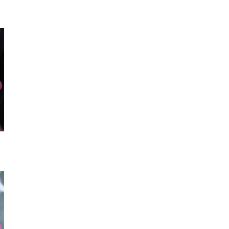
厚底シューズ
缶バッヂ
ネック