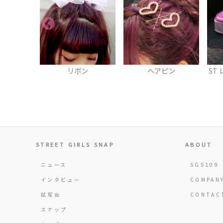
ン
ヘアピン
ST レースアップクリア
シューズ
STREET GIRLS SNAP
ABOUT
ニュース
SGS109
インタビュー
COMPAN
試写会
CONTAC
スナップ