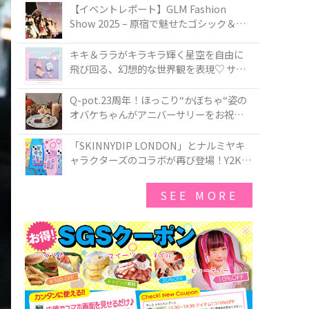
TOKYO
【イベントレポート】GLM Fashion
Show 2025 – 原宿で魅せたゴシック＆ロ
リータの最前線
キキ＆ララがキラキラ輝く星空を自由に
飛び回る、幻想的な世界観を表現♡ サマ
ンサベガから『リトルツインスターズ』
50周年アニバーサリーイヤー』を記念し
Q-pot.23周年！ほっこり“かぼちゃ“姿の
たコレクションが登場
オバケちゃんがアニバーサリーをお祝い
★「かぼちゃのオバケーキアクセサリ
ー」が新発売！Q-pot CAFE.では「かぼち
「SKINNYDIP LONDON」とナルミヤキ
ゃのオバケーキプレート」も登場
ャラクターズのコラボが再び登場！Y2Kム
ードを進化させた新作コレクションを発
売♪
SEE MORE