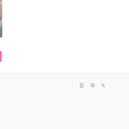
リボン
ヘアピン
ST レース
シュ
𝕏