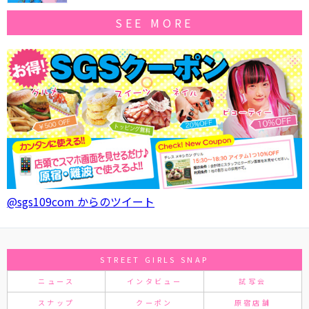
SEE MORE
@sgs109com からのツイート
STREET GIRLS SNAP
ニュース
インタビュー
試写会
スナップ
クーポン
原宿店舗