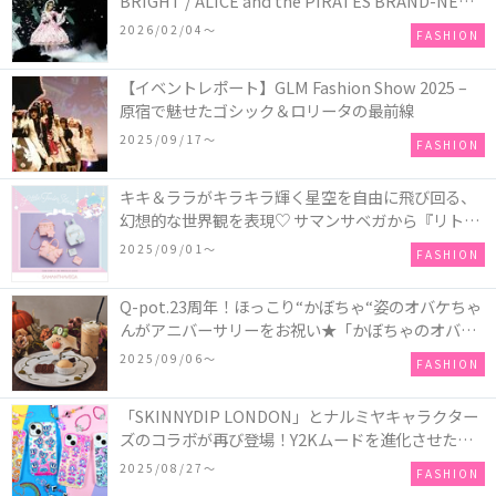
BRIGHT / ALICE and the PIRATES BRAND-NEW
COLLECTION in TOKYO
2026/02/04〜
FASHION
【イベントレポート】GLM Fashion Show 2025 –
原宿で魅せたゴシック＆ロリータの最前線
2025/09/17〜
FASHION
キキ＆ララがキラキラ輝く星空を自由に飛び回る、
幻想的な世界観を表現♡ サマンサベガから『リトル
ツインスターズ』50周年アニバーサリーイヤー』を
2025/09/01〜
FASHION
記念したコレクションが登場
Q-pot.23周年！ほっこり“かぼちゃ“姿のオバケちゃ
んがアニバーサリーをお祝い★「かぼちゃのオバケ
ーキアクセサリー」が新発売！Q-pot CAFE.では
2025/09/06〜
FASHION
「かぼちゃのオバケーキプレート」も登場
「SKINNYDIP LONDON」とナルミヤキャラクター
ズのコラボが再び登場！Y2Kムードを進化させた新
作コレクションを発売♪
2025/08/27〜
FASHION