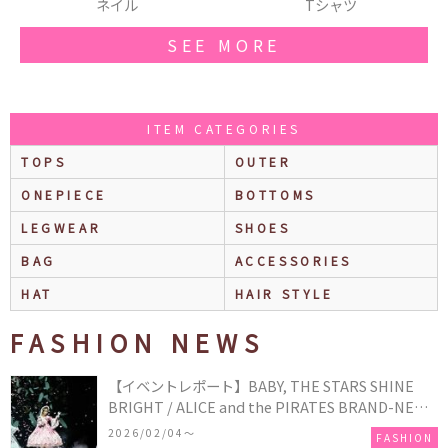
Tシャツ
フラワー
SEE MORE
ITEM CATEGORIES
TOPS
OUTER
ONEPIECE
BOTTOMS
LEGWEAR
SHOES
BAG
ACCESSORIES
HAT
HAIR STYLE
FASHION NEWS
【イベントレポート】BABY, THE STARS SHINE
BRIGHT / ALICE and the PIRATES BRAND-NEW
COLLECTION in TOKYO
2026/02/04〜
FASHION