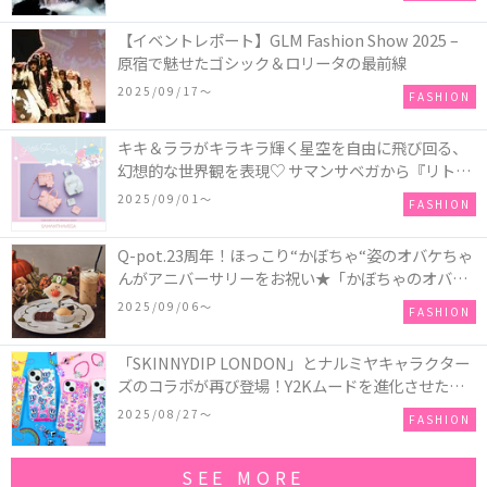
【イベントレポート】GLM Fashion Show 2025 –
原宿で魅せたゴシック＆ロリータの最前線
2025/09/17〜
FASHION
キキ＆ララがキラキラ輝く星空を自由に飛び回る、
幻想的な世界観を表現♡ サマンサベガから『リトル
ツインスターズ』50周年アニバーサリーイヤー』を
2025/09/01〜
FASHION
記念したコレクションが登場
Q-pot.23周年！ほっこり“かぼちゃ“姿のオバケちゃ
んがアニバーサリーをお祝い★「かぼちゃのオバケ
ーキアクセサリー」が新発売！Q-pot CAFE.では
2025/09/06〜
FASHION
「かぼちゃのオバケーキプレート」も登場
「SKINNYDIP LONDON」とナルミヤキャラクター
ズのコラボが再び登場！Y2Kムードを進化させた新
作コレクションを発売♪
2025/08/27〜
FASHION
SEE MORE