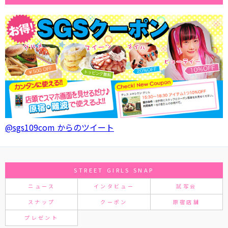
@sgs109com からのツイート
STREET GIRLS SNAP
ニュース
インタビュー
試写会
スナップ
クーポン
原宿店舗
プレゼント