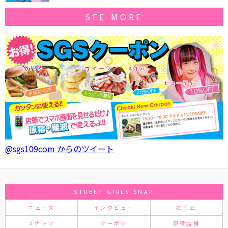
SEE MORE
@sgs109com からのツイート
STREET GIRLS SNAP
ニュース
インタビュー
試写会
スナップ
クーポン
原宿店舗