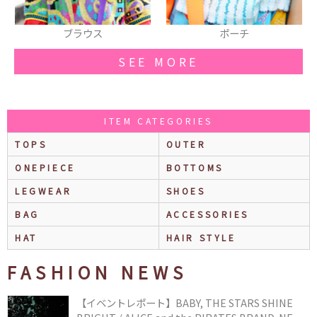
ウス
ポーチ
リボンブレス
SEE MORE
ITEM CATEGORIES
TOPS
OUTER
ONEPIECE
BOTTOMS
LEGWEAR
SHOES
BAG
ACCESSORIES
HAT
HAIR STYLE
FASHION NEWS
【イベントレポート】BABY, THE STARS SHINE