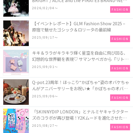
BRIGHT / ALICE and the PIRATES BRAND-NEW
COLLECTION in TOKYO
2026/02/04〜
FASHION
【イベントレポート】GLM Fashion Show 2025 –
原宿で魅せたゴシック＆ロリータの最前線
2025/09/17〜
FASHION
キキ＆ララがキラキラ輝く星空を自由に飛び回る、
幻想的な世界観を表現♡ サマンサベガから『リトル
ツインスターズ』50周年アニバーサリーイヤー』を
2025/09/01〜
FASHION
記念したコレクションが登場
Q-pot.23周年！ほっこり“かぼちゃ“姿のオバケちゃ
んがアニバーサリーをお祝い★「かぼちゃのオバケ
ーキアクセサリー」が新発売！Q-pot CAFE.では
2025/09/06〜
FASHION
「かぼちゃのオバケーキプレート」も登場
「SKINNYDIP LONDON」とナルミヤキャラクター
ズのコラボが再び登場！Y2Kムードを進化させた新
作コレクションを発売♪
2025/08/27〜
FASHION