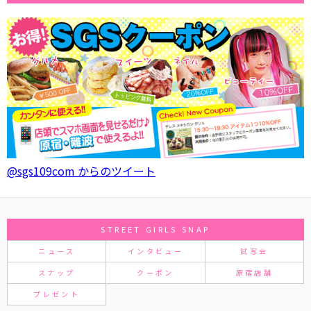
@sgs109com からのツイート
STREET GIRLS SNAP
ニュース
インタビュー
試写会
スナップ
クーポン
原宿店舗
プレゼント