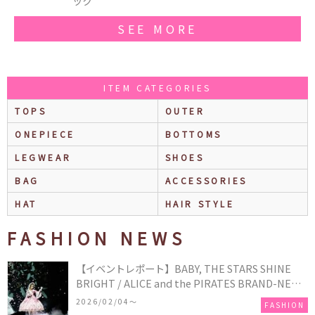
SEE MORE
ITEM CATEGORIES
TOPS
OUTER
ONEPIECE
BOTTOMS
LEGWEAR
SHOES
BAG
ACCESSORIES
HAT
HAIR STYLE
FASHION NEWS
【イベントレポート】BABY, THE STARS SHINE
BRIGHT / ALICE and the PIRATES BRAND-NEW
COLLECTION in TOKYO
2026/02/04〜
FASHION