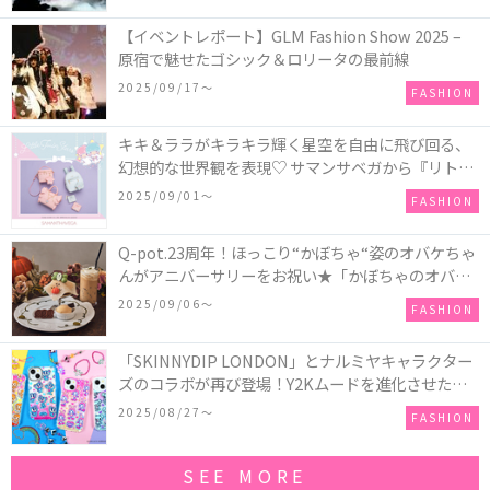
【イベントレポート】GLM Fashion Show 2025 –
原宿で魅せたゴシック＆ロリータの最前線
2025/09/17〜
FASHION
キキ＆ララがキラキラ輝く星空を自由に飛び回る、
幻想的な世界観を表現♡ サマンサベガから『リトル
ツインスターズ』50周年アニバーサリーイヤー』を
2025/09/01〜
FASHION
記念したコレクションが登場
Q-pot.23周年！ほっこり“かぼちゃ“姿のオバケちゃ
んがアニバーサリーをお祝い★「かぼちゃのオバケ
ーキアクセサリー」が新発売！Q-pot CAFE.では
2025/09/06〜
FASHION
「かぼちゃのオバケーキプレート」も登場
「SKINNYDIP LONDON」とナルミヤキャラクター
ズのコラボが再び登場！Y2Kムードを進化させた新
作コレクションを発売♪
2025/08/27〜
FASHION
SEE MORE