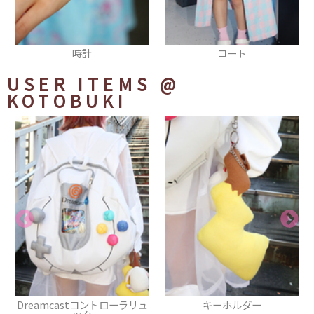
コート
ブレスレット
USER ITEMS
@
KOTOBUKI
ーラリュ
キーホルダー
シューズ