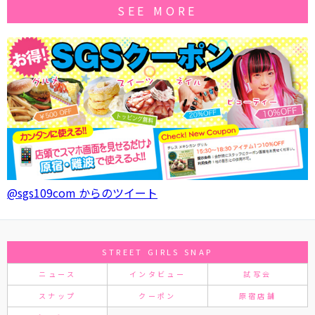
SEE MORE
@sgs109com からのツイート
STREET GIRLS SNAP
ニュース
インタビュー
試写会
スナップ
クーポン
原宿店舗