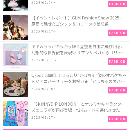
COLLECTION in TOKYO
2026/02/04〜
FASHION
【イベントレポート】GLM Fashion Show 2025 –
原宿で魅せたゴシック＆ロリータの最前線
2025/09/17〜
FASHION
キキ＆ララがキラキラ輝く星空を自由に飛び回る、
幻想的な世界観を表現♡ サマンサベガから『リトル
ツインスターズ』50周年アニバーサリーイヤー』を
2025/09/01〜
FASHION
記念したコレクションが登場
Q-pot.23周年！ほっこり“かぼちゃ“姿のオバケちゃ
んがアニバーサリーをお祝い★「かぼちゃのオバケ
ーキアクセサリー」が新発売！Q-pot CAFE.では
2025/09/06〜
FASHION
「かぼちゃのオバケーキプレート」も登場
「SKINNYDIP LONDON」とナルミヤキャラクター
ズのコラボが再び登場！Y2Kムードを進化させた新
作コレクションを発売♪
2025/08/27〜
FASHION