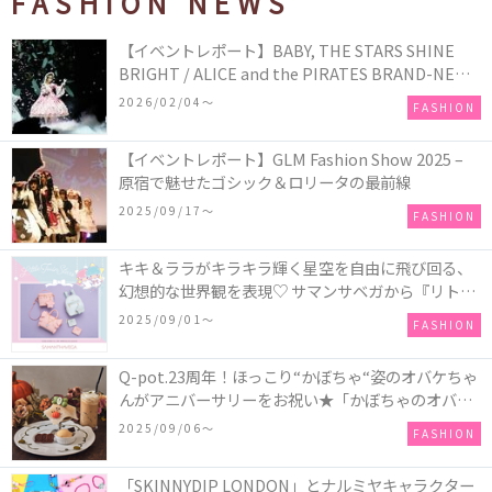
FASHION NEWS
【イベントレポート】BABY, THE STARS SHINE
BRIGHT / ALICE and the PIRATES BRAND-NEW
COLLECTION in TOKYO
2026/02/04〜
FASHION
【イベントレポート】GLM Fashion Show 2025 –
原宿で魅せたゴシック＆ロリータの最前線
2025/09/17〜
FASHION
キキ＆ララがキラキラ輝く星空を自由に飛び回る、
幻想的な世界観を表現♡ サマンサベガから『リトル
ツインスターズ』50周年アニバーサリーイヤー』を
2025/09/01〜
FASHION
記念したコレクションが登場
Q-pot.23周年！ほっこり“かぼちゃ“姿のオバケちゃ
んがアニバーサリーをお祝い★「かぼちゃのオバケ
ーキアクセサリー」が新発売！Q-pot CAFE.では
2025/09/06〜
FASHION
「かぼちゃのオバケーキプレート」も登場
「SKINNYDIP LONDON」とナルミヤキャラクター