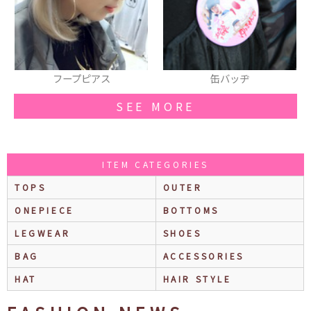
缶バッヂ
缶バッヂ
SEE MORE
ITEM CATEGORIES
TOPS
OUTER
ONEPIECE
BOTTOMS
LEGWEAR
SHOES
BAG
ACCESSORIES
HAT
HAIR STYLE