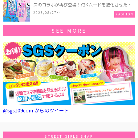
ズのコラボが再び登場！Y2Kムードを進化させた新
作コレクションを発売♪
2025/08/27〜
FASHION
SEE MORE
@sgs109com からのツイート
STREET GIRLS SNAP