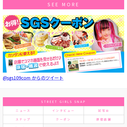
SEE MORE
@sgs109com からのツイート
STREET GIRLS SNAP
ニュース
インタビュー
試写会
スナップ
クーポン
原宿店舗