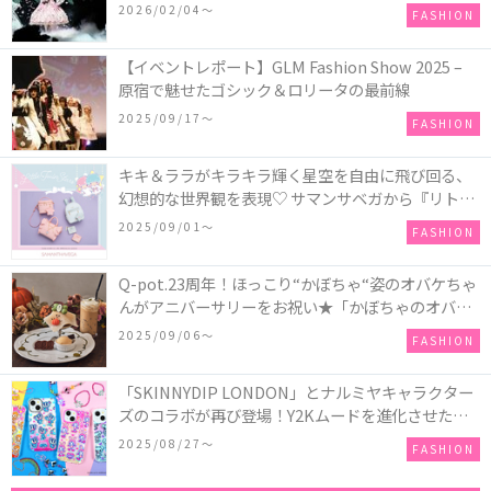
COLLECTION in TOKYO
2026/02/04〜
FASHION
【イベントレポート】GLM Fashion Show 2025 –
原宿で魅せたゴシック＆ロリータの最前線
2025/09/17〜
FASHION
キキ＆ララがキラキラ輝く星空を自由に飛び回る、
幻想的な世界観を表現♡ サマンサベガから『リトル
ツインスターズ』50周年アニバーサリーイヤー』を
2025/09/01〜
FASHION
記念したコレクションが登場
Q-pot.23周年！ほっこり“かぼちゃ“姿のオバケちゃ
んがアニバーサリーをお祝い★「かぼちゃのオバケ
ーキアクセサリー」が新発売！Q-pot CAFE.では
2025/09/06〜
FASHION
「かぼちゃのオバケーキプレート」も登場
「SKINNYDIP LONDON」とナルミヤキャラクター
ズのコラボが再び登場！Y2Kムードを進化させた新
作コレクションを発売♪
2025/08/27〜
FASHION