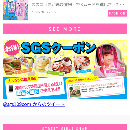
ズのコラボが再び登場！Y2Kムードを進化させた新
作コレクションを発売♪
2025/08/27〜
FASHION
SEE MORE
@sgs109com からのツイート
STREET GIRLS SNAP