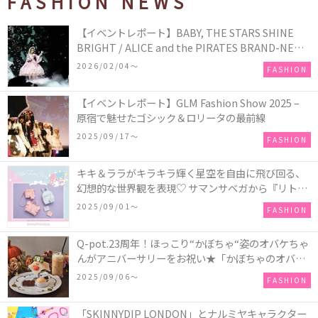
FASHION NEWS
【イベントレポート】BABY, THE STARS SHINE
BRIGHT / ALICE and the PIRATES BRAND-NEW
COLLECTION in TOKYO
2026/02/04〜
FASHION
【イベントレポート】GLM Fashion Show 2025 –
原宿で魅せたゴシック＆ロリータの最前線
2025/09/17〜
FASHION
キキ＆ララがキラキラ輝く星空を自由に飛び回る、
幻想的な世界観を表現♡ サマンサベガから『リトル
ツインスターズ』50周年アニバーサリーイヤー』を
2025/09/01〜
FASHION
記念したコレクションが登場
Q-pot.23周年！ほっこり“かぼちゃ“姿のオバケちゃ
んがアニバーサリーをお祝い★「かぼちゃのオバケ
ーキアクセサリー」が新発売！Q-pot CAFE.では
2025/09/06〜
FASHION
「かぼちゃのオバケーキプレート」も登場
「SKINNYDIP LONDON」とナルミヤキャラクター