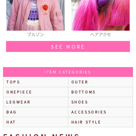
ヘアアクセ
スマフォカバー
SEE MORE
ITEM CATEGORIES
TOPS
OUTER
ONEPIECE
BOTTOMS
LEGWEAR
SHOES
BAG
ACCESSORIES
HAT
HAIR STYLE