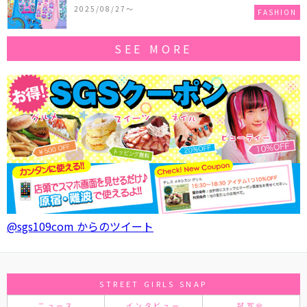
作コレクションを発売♪
2025/08/27〜
FASHION
SEE MORE
@sgs109com からのツイート
STREET GIRLS SNAP
ニュース
インタビュー
試写会