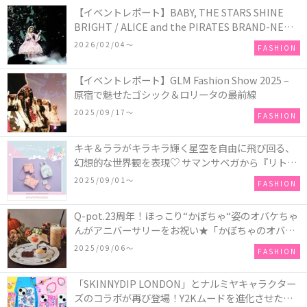
【イベントレポート】BABY, THE STARS SHINE
BRIGHT / ALICE and the PIRATES BRAND-NEW
COLLECTION in TOKYO
2026/02/04〜
FASHION
【イベントレポート】GLM Fashion Show 2025 –
原宿で魅せたゴシック＆ロリータの最前線
2025/09/17〜
FASHION
キキ＆ララがキラキラ輝く星空を自由に飛び回る、
幻想的な世界観を表現♡ サマンサベガから『リトル
ツインスターズ』50周年アニバーサリーイヤー』を
2025/09/01〜
FASHION
記念したコレクションが登場
Q-pot.23周年！ほっこり“かぼちゃ“姿のオバケちゃ
んがアニバーサリーをお祝い★「かぼちゃのオバケ
ーキアクセサリー」が新発売！Q-pot CAFE.では
2025/09/06〜
FASHION
「かぼちゃのオバケーキプレート」も登場
「SKINNYDIP LONDON」とナルミヤキャラクター
ズのコラボが再び登場！Y2Kムードを進化させた新