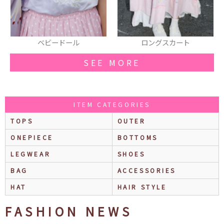
ドール
ロングスカート
ヘアアク
SEE MORE
ITEM CATEGORIES
TOPS
OUTER
ONEPIECE
BOTTOMS
LEGWEAR
SHOES
BAG
ACCESSORIES
HAT
HAIR STYLE
FASHION NEWS