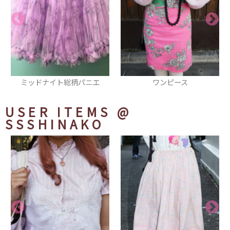
パニエ
ワンピース
ネックレス
USER ITEMS
@
SSSHINAKO