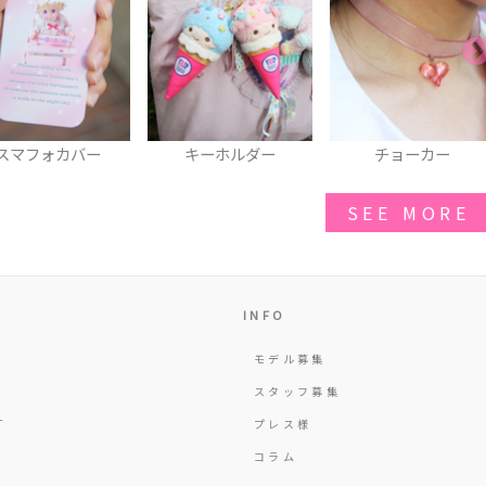
キーホルダー
チョーカー
milklim フリルスカ
ト
SEE MORE
INFO
モデル募集
Y
スタッフ募集
T
プレス様
コラム