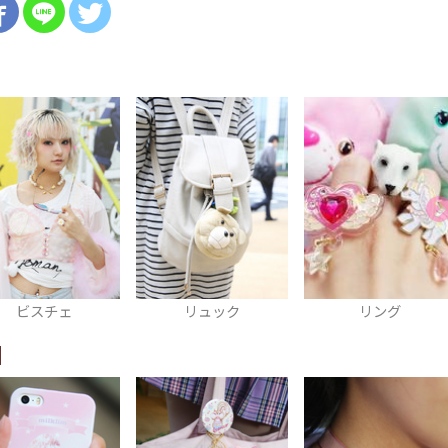
リュック
リング
缶バッヂ
N