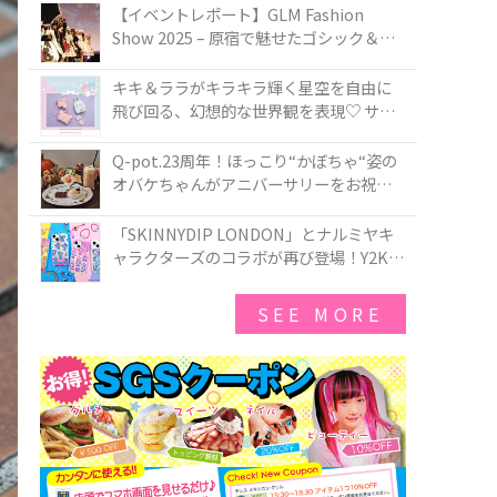
TOKYO
【イベントレポート】GLM Fashion
Show 2025 – 原宿で魅せたゴシック＆ロ
リータの最前線
キキ＆ララがキラキラ輝く星空を自由に
飛び回る、幻想的な世界観を表現♡ サマ
ンサベガから『リトルツインスターズ』
50周年アニバーサリーイヤー』を記念し
Q-pot.23周年！ほっこり“かぼちゃ“姿の
たコレクションが登場
オバケちゃんがアニバーサリーをお祝い
★「かぼちゃのオバケーキアクセサリ
ー」が新発売！Q-pot CAFE.では「かぼち
「SKINNYDIP LONDON」とナルミヤキ
ゃのオバケーキプレート」も登場
ャラクターズのコラボが再び登場！Y2Kム
ードを進化させた新作コレクションを発
売♪
SEE MORE