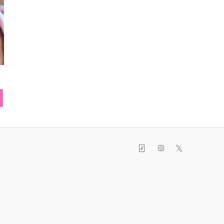
ー
ヘアゴム
パンプス
スマフォ
𝕏