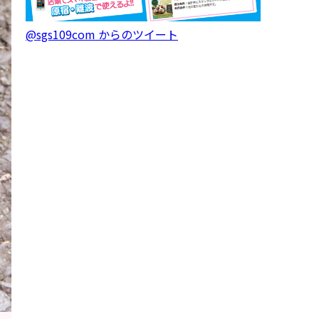
@sgs109com からのツイート