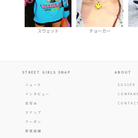
ット
チョーカー
ブーツ
STREET GIRLS SNAP
ABOUT
ニュース
SGS109
インタビュー
COMPAN
試写会
CONTAC
スナップ
クーポン
原宿店舗