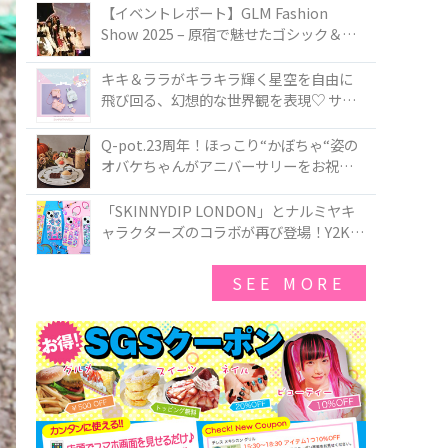
TOKYO
【イベントレポート】GLM Fashion
Show 2025 – 原宿で魅せたゴシック＆ロ
リータの最前線
キキ＆ララがキラキラ輝く星空を自由に
飛び回る、幻想的な世界観を表現♡ サマ
ンサベガから『リトルツインスターズ』
50周年アニバーサリーイヤー』を記念し
Q-pot.23周年！ほっこり“かぼちゃ“姿の
たコレクションが登場
オバケちゃんがアニバーサリーをお祝い
★「かぼちゃのオバケーキアクセサリ
ー」が新発売！Q-pot CAFE.では「かぼち
「SKINNYDIP LONDON」とナルミヤキ
ゃのオバケーキプレート」も登場
ャラクターズのコラボが再び登場！Y2Kム
ードを進化させた新作コレクションを発
売♪
SEE MORE