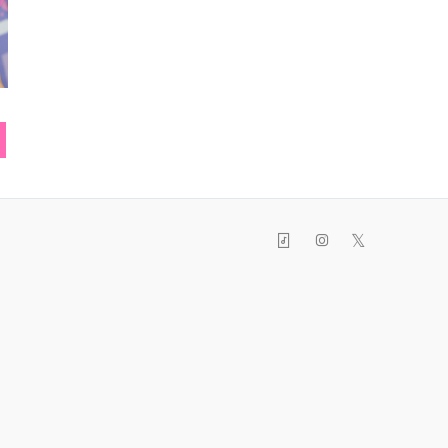
スウェット
チョーカー
ブー
𝕏