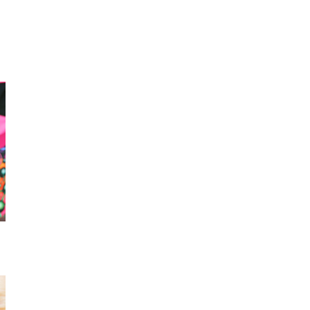
スマホカバー
つけ襟
もこもこ