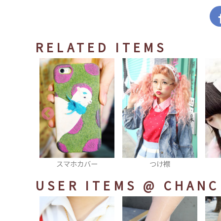
RELATED ITEMS
カバー
つけ襟
もこもこ 帽子
USER ITEMS
@ CHANC