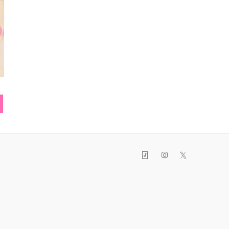
ネックレス
スニーカー
エプ
𝕏