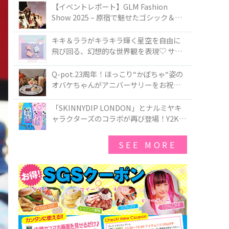
TOKYO
【イベントレポート】GLM Fashion
Show 2025 – 原宿で魅せたゴシック＆ロ
リータの最前線
キキ＆ララがキラキラ輝く星空を自由に
飛び回る、幻想的な世界観を表現♡ サマ
ンサベガから『リトルツインスターズ』
50周年アニバーサリーイヤー』を記念し
Q-pot.23周年！ほっこり“かぼちゃ“姿の
たコレクションが登場
オバケちゃんがアニバーサリーをお祝い
★「かぼちゃのオバケーキアクセサリ
ー」が新発売！Q-pot CAFE.では「かぼち
「SKINNYDIP LONDON」とナルミヤキ
ゃのオバケーキプレート」も登場
ャラクターズのコラボが再び登場！Y2Kム
ードを進化させた新作コレクションを発
売♪
SEE MORE