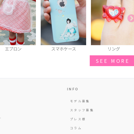
スマホケース
リング
リュック
SEE MORE
INFO
モデル募集
Y
スタッフ募集
T
プレス様
コラム