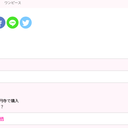
ワンピース
 高円寺で購入
2？
柄