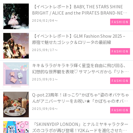
【イベントレポート】BABY, THE STARS SHINE
BRIGHT / ALICE and the PIRATES BRAND-NEW
COLLECTION in TOKYO
2026/02/04〜
FASHION
【イベントレポート】GLM Fashion Show 2025 –
原宿で魅せたゴシック＆ロリータの最前線
2025/09/17〜
FASHION
キキ＆ララがキラキラ輝く星空を自由に飛び回る、
幻想的な世界観を表現♡ サマンサベガから『リトル
ツインスターズ』50周年アニバーサリーイヤー』を
2025/09/01〜
FASHION
記念したコレクションが登場
Q-pot.23周年！ほっこり“かぼちゃ“姿のオバケちゃ
んがアニバーサリーをお祝い★「かぼちゃのオバケ
ーキアクセサリー」が新発売！Q-pot CAFE.では
2025/09/06〜
FASHION
「かぼちゃのオバケーキプレート」も登場
「SKINNYDIP LONDON」とナルミヤキャラクター
ズのコラボが再び登場！Y2Kムードを進化させた新