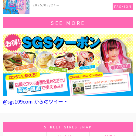
作コレクションを発売♪
2025/08/27〜
FASHION
SEE MORE
@sgs109com からのツイート
STREET GIRLS SNAP