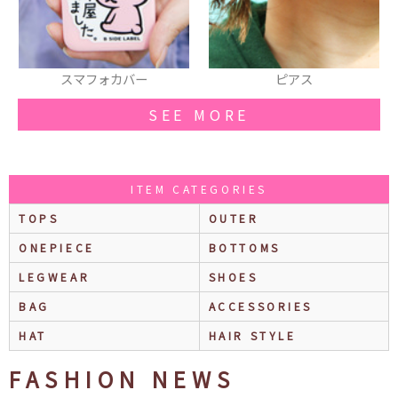
ォカバー
ピアス
缶バッ
SEE MORE
ITEM CATEGORIES
TOPS
OUTER
ONEPIECE
BOTTOMS
LEGWEAR
SHOES
BAG
ACCESSORIES
HAT
HAIR STYLE
FASHION NEWS