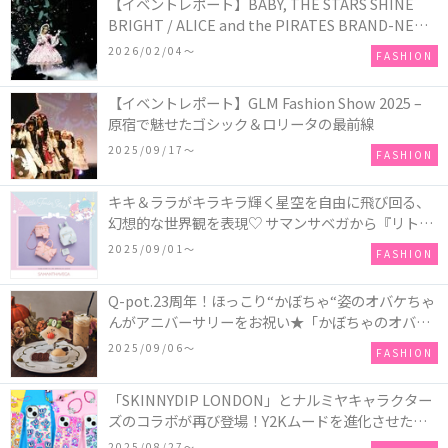
【イベントレポート】BABY, THE STARS SHINE
BRIGHT / ALICE and the PIRATES BRAND-NEW
COLLECTION in TOKYO
2026/02/04〜
FASHION
【イベントレポート】GLM Fashion Show 2025 –
原宿で魅せたゴシック＆ロリータの最前線
2025/09/17〜
FASHION
キキ＆ララがキラキラ輝く星空を自由に飛び回る、
幻想的な世界観を表現♡ サマンサベガから『リトル
ツインスターズ』50周年アニバーサリーイヤー』を
2025/09/01〜
FASHION
記念したコレクションが登場
Q-pot.23周年！ほっこり“かぼちゃ“姿のオバケちゃ
んがアニバーサリーをお祝い★「かぼちゃのオバケ
ーキアクセサリー」が新発売！Q-pot CAFE.では
2025/09/06〜
FASHION
「かぼちゃのオバケーキプレート」も登場
「SKINNYDIP LONDON」とナルミヤキャラクター
ズのコラボが再び登場！Y2Kムードを進化させた新
作コレクションを発売♪
2025/08/27〜