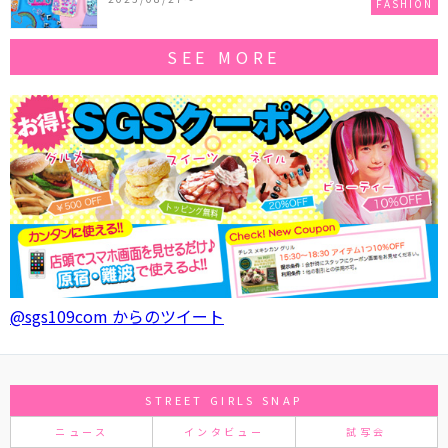
FASHION
SEE MORE
@sgs109com からのツイート
STREET GIRLS SNAP
ニュース
インタビュー
試写会