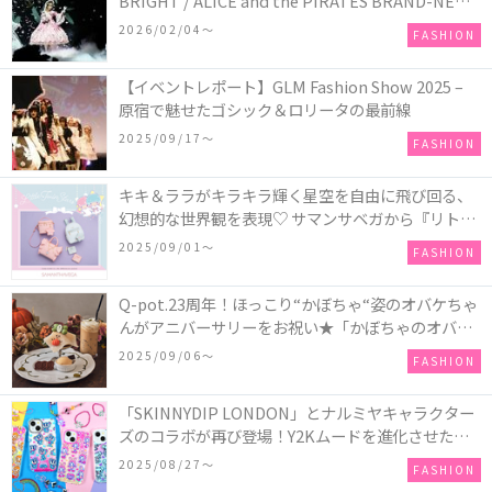
BRIGHT / ALICE and the PIRATES BRAND-NEW
COLLECTION in TOKYO
2026/02/04〜
FASHION
【イベントレポート】GLM Fashion Show 2025 –
原宿で魅せたゴシック＆ロリータの最前線
2025/09/17〜
FASHION
キキ＆ララがキラキラ輝く星空を自由に飛び回る、
幻想的な世界観を表現♡ サマンサベガから『リトル
ツインスターズ』50周年アニバーサリーイヤー』を
2025/09/01〜
FASHION
記念したコレクションが登場
Q-pot.23周年！ほっこり“かぼちゃ“姿のオバケちゃ
んがアニバーサリーをお祝い★「かぼちゃのオバケ
ーキアクセサリー」が新発売！Q-pot CAFE.では
2025/09/06〜
FASHION
「かぼちゃのオバケーキプレート」も登場
「SKINNYDIP LONDON」とナルミヤキャラクター
ズのコラボが再び登場！Y2Kムードを進化させた新
作コレクションを発売♪
2025/08/27〜
FASHION