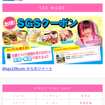
SEE MORE
@sgs109com からのツイート
STREET GIRLS SNAP
ニュース
インタビュー
試写会
スナップ
クーポン
原宿店舗