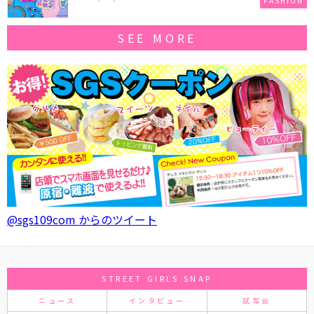
FASHION
SEE MORE
@sgs109com からのツイート
STREET GIRLS SNAP
ニュース
インタビュー
試写会