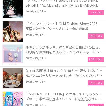
【イベントレポート】BABY, THE STARS SHINE
BRIGHT / ALICE and the PIRATES BRAND-NEW
COLLECTION in TOKYO
2026/02/04〜
FASHION
【イベントレポート】GLM Fashion Show 2025 –
原宿で魅せたゴシック＆ロリータの最前線
2025/09/17〜
FASHION
キキ＆ララがキラキラ輝く星空を自由に飛び回る、
幻想的な世界観を表現♡ サマンサベガから『リトル
ツインスターズ』50周年アニバーサリーイヤー』を
2025/09/01〜
FASHION
記念したコレクションが登場
Q-pot.23周年！ほっこり“かぼちゃ“姿のオバケちゃ
んがアニバーサリーをお祝い★「かぼちゃのオバケ
ーキアクセサリー」が新発売！Q-pot CAFE.では
2025/09/06〜
FASHION
「かぼちゃのオバケーキプレート」も登場
「SKINNYDIP LONDON」とナルミヤキャラクター
ズのコラボが再び登場！Y2Kムードを進化させた新
作コレクションを発売♪
2025/08/27〜