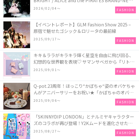
BRIGHT / ALICE and the PIRATES BRAND-NEW
COLLECTION in TOKYO
2026/02/04〜
FASHION
【イベントレポート】GLM Fashion Show 2025 –
原宿で魅せたゴシック＆ロリータの最前線
2025/09/17〜
FASHION
キキ＆ララがキラキラ輝く星空を自由に飛び回る、
幻想的な世界観を表現♡ サマンサベガから『リトル
ツインスターズ』50周年アニバーサリーイヤー』を
2025/09/01〜
FASHION
記念したコレクションが登場
Q-pot.23周年！ほっこり“かぼちゃ“姿のオバケちゃ
んがアニバーサリーをお祝い★「かぼちゃのオバケ
ーキアクセサリー」が新発売！Q-pot CAFE.では
2025/09/06〜
FASHION
「かぼちゃのオバケーキプレート」も登場
「SKINNYDIP LONDON」とナルミヤキャラクター
ズのコラボが再び登場！Y2Kムードを進化させた新
作コレクションを発売♪
2025/08/27〜
FASHION