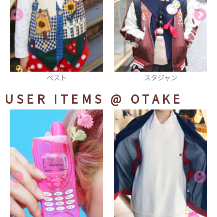
ベスト
スタジャン
ク
USER ITEMS
@ OTAKE