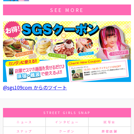
SEE MORE
@sgs109com からのツイート
STREET GIRLS SNAP
ニュース
インタビュー
試写会
スナップ
クーポン
原宿店舗