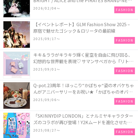
BRIGHT / ALICE and the PIRATES BRAND-NEW
COLLECTION in TOKYO
2026/02/04〜
FASHION
【イベントレポート】GLM Fashion Show 2025 –
原宿で魅せたゴシック＆ロリータの最前線
2025/09/17〜
FASHION
キキ＆ララがキラキラ輝く星空を自由に飛び回る、
幻想的な世界観を表現♡ サマンサベガから『リトル
ツインスターズ』50周年アニバーサリーイヤー』を
2025/09/01〜
FASHION
記念したコレクションが登場
Q-pot.23周年！ほっこり“かぼちゃ“姿のオバケちゃ
んがアニバーサリーをお祝い★「かぼちゃのオバケ
ーキアクセサリー」が新発売！Q-pot CAFE.では
2025/09/06〜
FASHION
「かぼちゃのオバケーキプレート」も登場
「SKINNYDIP LONDON」とナルミヤキャラクター
ズのコラボが再び登場！Y2Kムードを進化させた新
作コレクションを発売♪
2025/08/27〜
FASHION