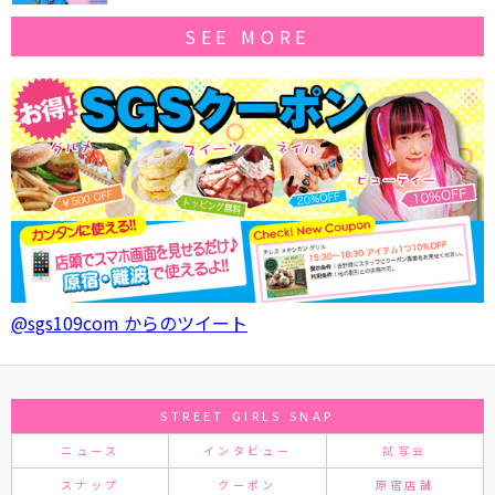
SEE MORE
@sgs109com からのツイート
STREET GIRLS SNAP
ニュース
インタビュー
試写会
スナップ
クーポン
原宿店舗