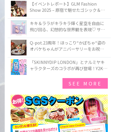
TOKYO
【イベントレポート】GLM Fashion
Show 2025 – 原宿で魅せたゴシック＆ロ
リータの最前線
キキ＆ララがキラキラ輝く星空を自由に
飛び回る、幻想的な世界観を表現♡ サマ
ンサベガから『リトルツインスターズ』
50周年アニバーサリーイヤー』を記念し
Q-pot.23周年！ほっこり“かぼちゃ“姿の
たコレクションが登場
オバケちゃんがアニバーサリーをお祝い
★「かぼちゃのオバケーキアクセサリ
ー」が新発売！Q-pot CAFE.では「かぼち
「SKINNYDIP LONDON」とナルミヤキ
ゃのオバケーキプレート」も登場
ャラクターズのコラボが再び登場！Y2Kム
ードを進化させた新作コレクションを発
売♪
SEE MORE