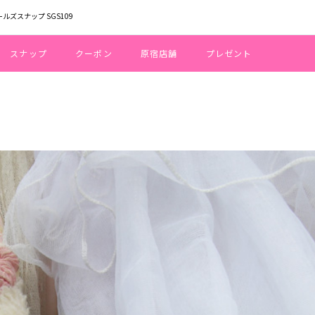
ールズスナップ SGS109
スナップ
クーポン
原宿店舗
プレゼント