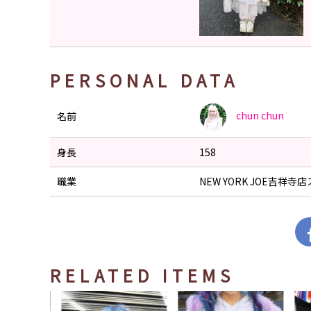
PERSONAL DATA
chun
chun
名前
身長
158
職業
NEW YORK JOE吉祥寺
RELATED ITEMS