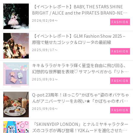
【イベントレポート】BABY, THE STARS SHINE
BRIGHT / ALICE and the PIRATES BRAND-NEW
COLLECTION in TOKYO
2026/02/04〜
FASHION
【イベントレポート】GLM Fashion Show 2025 –
原宿で魅せたゴシック＆ロリータの最前線
2025/09/17〜
FASHION
キキ＆ララがキラキラ輝く星空を自由に飛び回る、
幻想的な世界観を表現♡ サマンサベガから『リトル
ツインスターズ』50周年アニバーサリーイヤー』を
2025/09/01〜
FASHION
記念したコレクションが登場
Q-pot.23周年！ほっこり“かぼちゃ“姿のオバケちゃ
んがアニバーサリーをお祝い★「かぼちゃのオバケ
ーキアクセサリー」が新発売！Q-pot CAFE.では
2025/09/06〜
FASHION
「かぼちゃのオバケーキプレート」も登場
「SKINNYDIP LONDON」とナルミヤキャラクター
ズのコラボが再び登場！Y2Kムードを進化させた新