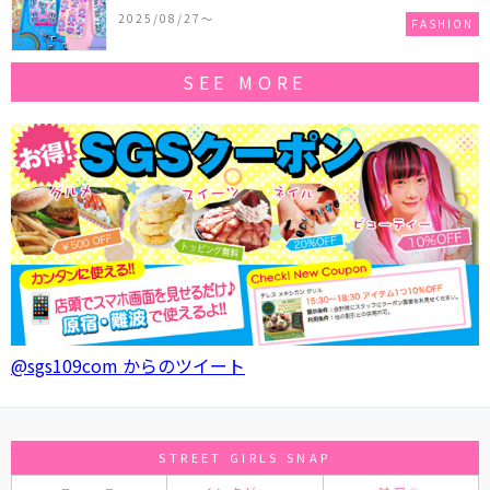
作コレクションを発売♪
2025/08/27〜
FASHION
SEE MORE
@sgs109com からのツイート
STREET GIRLS SNAP