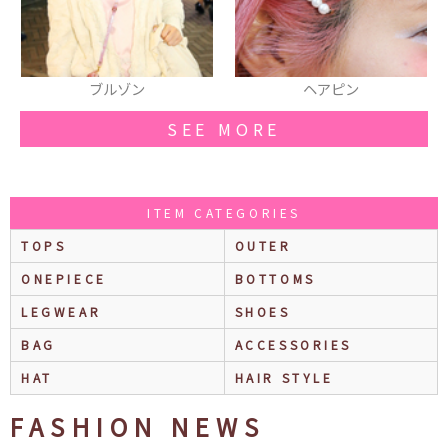
ン
ヘアピン
スニーカー
SEE MORE
ITEM CATEGORIES
TOPS
OUTER
ONEPIECE
BOTTOMS
LEGWEAR
SHOES
BAG
ACCESSORIES
HAT
HAIR STYLE
FASHION NEWS