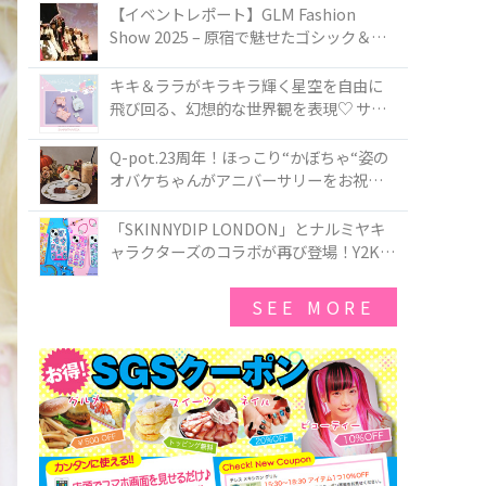
TOKYO
【イベントレポート】GLM Fashion
Show 2025 – 原宿で魅せたゴシック＆ロ
リータの最前線
キキ＆ララがキラキラ輝く星空を自由に
飛び回る、幻想的な世界観を表現♡ サマ
ンサベガから『リトルツインスターズ』
50周年アニバーサリーイヤー』を記念し
Q-pot.23周年！ほっこり“かぼちゃ“姿の
たコレクションが登場
オバケちゃんがアニバーサリーをお祝い
★「かぼちゃのオバケーキアクセサリ
ー」が新発売！Q-pot CAFE.では「かぼち
「SKINNYDIP LONDON」とナルミヤキ
ゃのオバケーキプレート」も登場
ャラクターズのコラボが再び登場！Y2Kム
ードを進化させた新作コレクションを発
売♪
SEE MORE