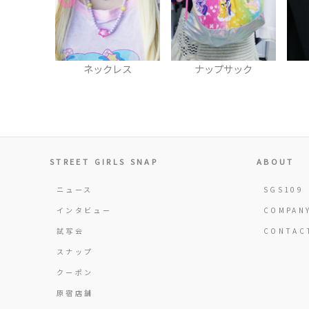
レス
ナップサック
缶バッヂ
STREET GIRLS SNAP
ABOUT
ニュース
SGS109
インタビュー
COMPAN
試写会
CONTAC
スナップ
クーポン
原宿店舗