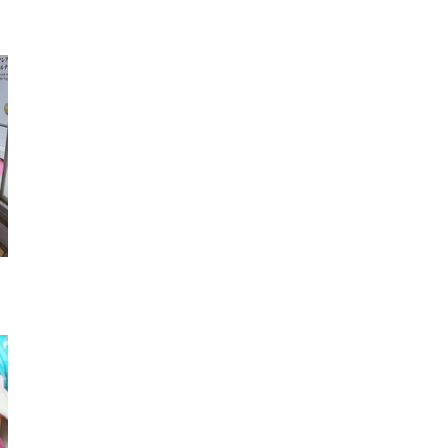
セーラー襟
厚底シューズ
パン