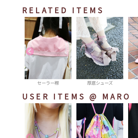
RELATED ITEMS
ー襟
厚底シューズ
パンプス
USER ITEMS
@ MARO