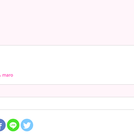
ん
maro