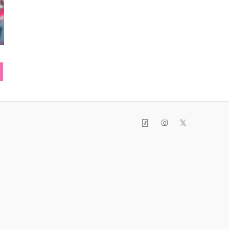
ネックレス
ナップサック
缶バ
𝕏