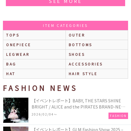
SEE MORE
ITEM CATEGORIES
TOPS
OUTER
ONEPIECE
BOTTOMS
LEGWEAR
SHOES
BAG
ACCESSORIES
HAT
HAIR STYLE
FASHION NEWS
【イベントレポート】BABY, THE STARS SHINE
BRIGHT / ALICE and the PIRATES BRAND-NEW
COLLECTION in TOKYO
2026/02/04〜
FASHION
【イベントレポート】GLM Fashion Show 2025 –