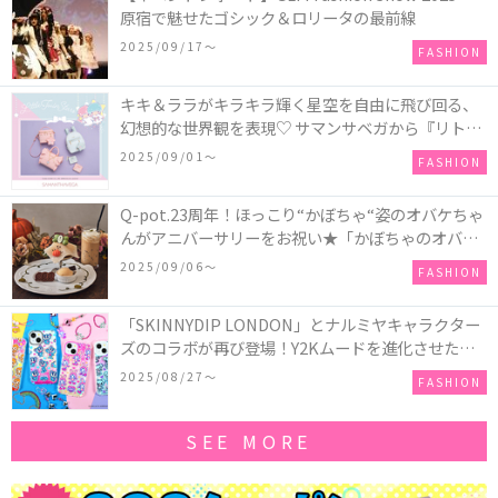
原宿で魅せたゴシック＆ロリータの最前線
2025/09/17〜
FASHION
キキ＆ララがキラキラ輝く星空を自由に飛び回る、
幻想的な世界観を表現♡ サマンサベガから『リトル
ツインスターズ』50周年アニバーサリーイヤー』を
2025/09/01〜
FASHION
記念したコレクションが登場
Q-pot.23周年！ほっこり“かぼちゃ“姿のオバケちゃ
んがアニバーサリーをお祝い★「かぼちゃのオバケ
ーキアクセサリー」が新発売！Q-pot CAFE.では
2025/09/06〜
FASHION
「かぼちゃのオバケーキプレート」も登場
「SKINNYDIP LONDON」とナルミヤキャラクター
ズのコラボが再び登場！Y2Kムードを進化させた新
作コレクションを発売♪
2025/08/27〜
FASHION
SEE MORE