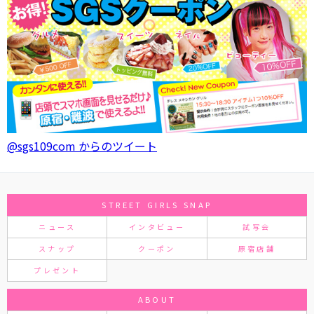
@sgs109com からのツイート
STREET GIRLS SNAP
ニュース
インタビュー
試写会
スナップ
クーポン
原宿店舗
プレゼント
ABOUT