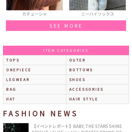
シャ
ニーハイソックス
メガネ
SEE MORE
ITEM CATEGORIES
TOPS
OUTER
ONEPIECE
BOTTOMS
LEGWEAR
SHOES
BAG
ACCESSORIES
HAT
HAIR STYLE
FASHION NEWS
【イベントレポート】BABY, THE STARS SHINE