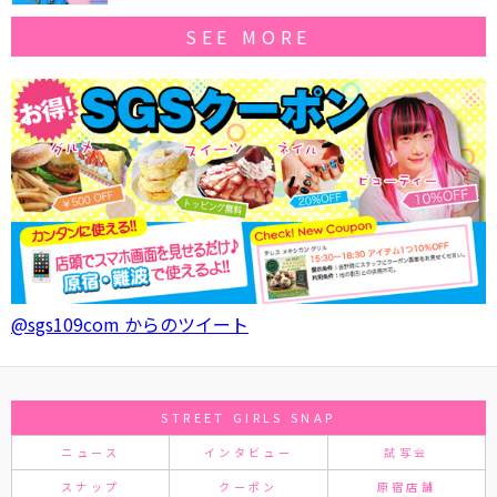
SEE MORE
@sgs109com からのツイート
STREET GIRLS SNAP
ニュース
インタビュー
試写会
スナップ
クーポン
原宿店舗