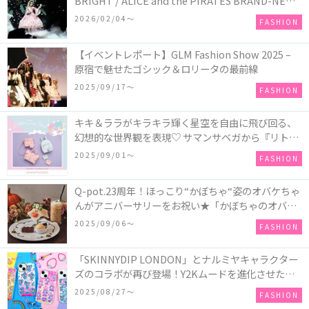
BRIGHT / ALICE and the PIRATES BRAND-NEW
COLLECTION in TOKYO
2026/02/04〜
FASHION
【イベントレポート】GLM Fashion Show 2025 –
原宿で魅せたゴシック＆ロリータの最前線
2025/09/17〜
FASHION
キキ＆ララがキラキラ輝く星空を自由に飛び回る、
幻想的な世界観を表現♡ サマンサベガから『リトル
ツインスターズ』50周年アニバーサリーイヤー』を
2025/09/01〜
FASHION
記念したコレクションが登場
Q-pot.23周年！ほっこり“かぼちゃ“姿のオバケちゃ
んがアニバーサリーをお祝い★「かぼちゃのオバケ
ーキアクセサリー」が新発売！Q-pot CAFE.では
2025/09/06〜
FASHION
「かぼちゃのオバケーキプレート」も登場
「SKINNYDIP LONDON」とナルミヤキャラクター
ズのコラボが再び登場！Y2Kムードを進化させた新
作コレクションを発売♪
2025/08/27〜
FASHION