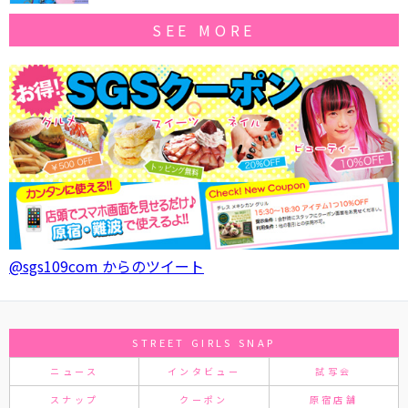
SEE MORE
@sgs109com からのツイート
STREET GIRLS SNAP
ニュース
インタビュー
試写会
スナップ
クーポン
原宿店舗