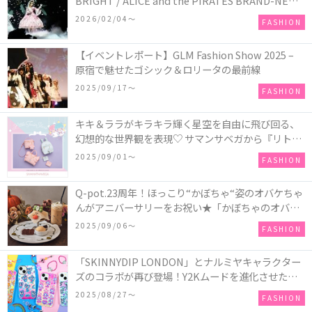
BRIGHT / ALICE and the PIRATES BRAND-NEW
COLLECTION in TOKYO
2026/02/04〜
FASHION
【イベントレポート】GLM Fashion Show 2025 –
原宿で魅せたゴシック＆ロリータの最前線
2025/09/17〜
FASHION
キキ＆ララがキラキラ輝く星空を自由に飛び回る、
幻想的な世界観を表現♡ サマンサベガから『リトル
ツインスターズ』50周年アニバーサリーイヤー』を
2025/09/01〜
FASHION
記念したコレクションが登場
Q-pot.23周年！ほっこり“かぼちゃ“姿のオバケちゃ
んがアニバーサリーをお祝い★「かぼちゃのオバケ
ーキアクセサリー」が新発売！Q-pot CAFE.では
2025/09/06〜
FASHION
「かぼちゃのオバケーキプレート」も登場
「SKINNYDIP LONDON」とナルミヤキャラクター
ズのコラボが再び登場！Y2Kムードを進化させた新
作コレクションを発売♪
2025/08/27〜
FASHION