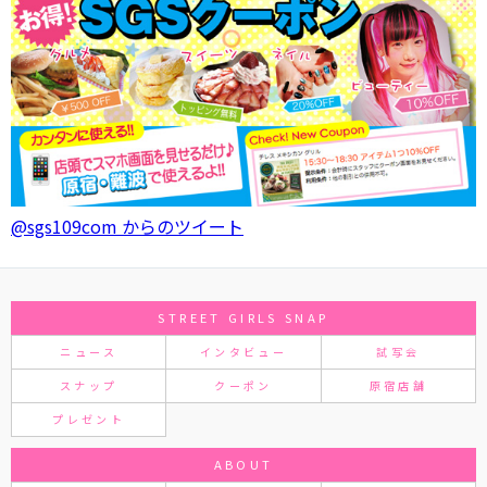
@sgs109com からのツイート
STREET GIRLS SNAP
ニュース
インタビュー
試写会
スナップ
クーポン
原宿店舗
プレゼント
ABOUT