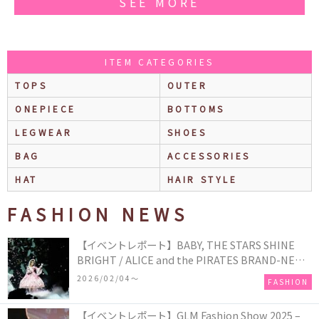
SEE MORE
ITEM CATEGORIES
TOPS
OUTER
ONEPIECE
BOTTOMS
LEGWEAR
SHOES
BAG
ACCESSORIES
HAT
HAIR STYLE
FASHION NEWS
【イベントレポート】BABY, THE STARS SHINE
BRIGHT / ALICE and the PIRATES BRAND-NEW
COLLECTION in TOKYO
2026/02/04〜
FASHION
【イベントレポート】GLM Fashion Show 2025 –