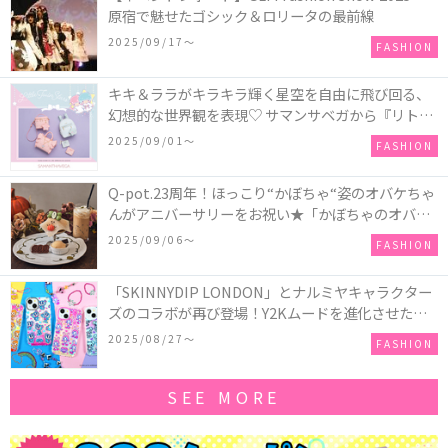
原宿で魅せたゴシック＆ロリータの最前線
2025/09/17〜
FASHION
キキ＆ララがキラキラ輝く星空を自由に飛び回る、
幻想的な世界観を表現♡ サマンサベガから『リトル
ツインスターズ』50周年アニバーサリーイヤー』を
2025/09/01〜
FASHION
記念したコレクションが登場
Q-pot.23周年！ほっこり“かぼちゃ“姿のオバケちゃ
んがアニバーサリーをお祝い★「かぼちゃのオバケ
ーキアクセサリー」が新発売！Q-pot CAFE.では
2025/09/06〜
FASHION
「かぼちゃのオバケーキプレート」も登場
「SKINNYDIP LONDON」とナルミヤキャラクター
ズのコラボが再び登場！Y2Kムードを進化させた新
作コレクションを発売♪
2025/08/27〜
FASHION
SEE MORE