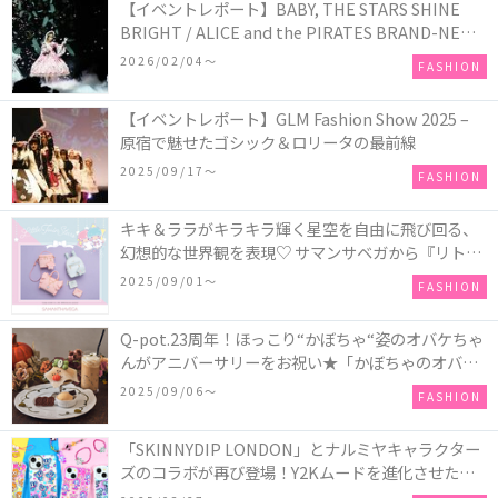
【イベントレポート】BABY, THE STARS SHINE
BRIGHT / ALICE and the PIRATES BRAND-NEW
COLLECTION in TOKYO
2026/02/04〜
FASHION
【イベントレポート】GLM Fashion Show 2025 –
原宿で魅せたゴシック＆ロリータの最前線
2025/09/17〜
FASHION
キキ＆ララがキラキラ輝く星空を自由に飛び回る、
幻想的な世界観を表現♡ サマンサベガから『リトル
ツインスターズ』50周年アニバーサリーイヤー』を
2025/09/01〜
FASHION
記念したコレクションが登場
Q-pot.23周年！ほっこり“かぼちゃ“姿のオバケちゃ
んがアニバーサリーをお祝い★「かぼちゃのオバケ
ーキアクセサリー」が新発売！Q-pot CAFE.では
2025/09/06〜
FASHION
「かぼちゃのオバケーキプレート」も登場
「SKINNYDIP LONDON」とナルミヤキャラクター
ズのコラボが再び登場！Y2Kムードを進化させた新
作コレクションを発売♪