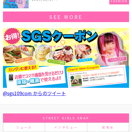
FASHION
SEE MORE
@sgs109com からのツイート
STREET GIRLS SNAP
ニュース
インタビュー
試写会