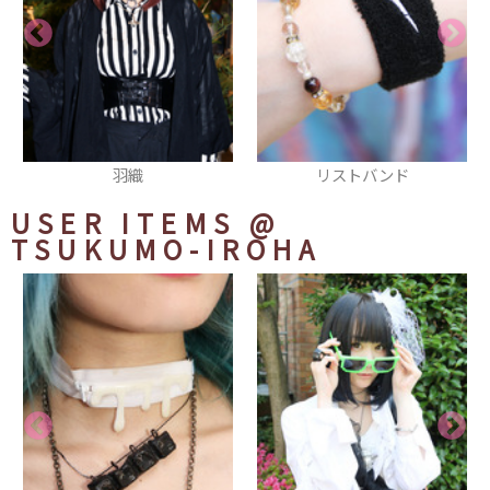
リストバンド
厚底シューズ
USER ITEMS
@
TSUKUMO-IROHA