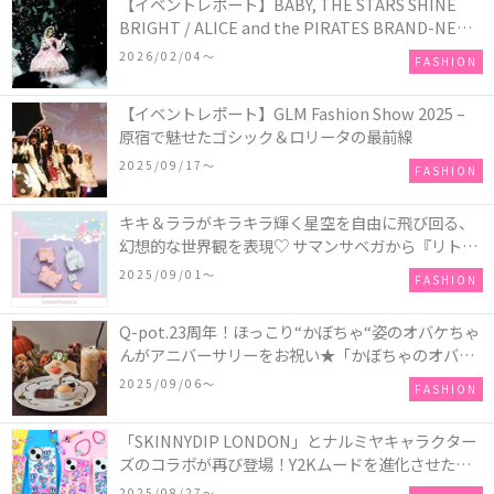
【イベントレポート】BABY, THE STARS SHINE
BRIGHT / ALICE and the PIRATES BRAND-NEW
COLLECTION in TOKYO
2026/02/04〜
FASHION
【イベントレポート】GLM Fashion Show 2025 –
原宿で魅せたゴシック＆ロリータの最前線
2025/09/17〜
FASHION
キキ＆ララがキラキラ輝く星空を自由に飛び回る、
幻想的な世界観を表現♡ サマンサベガから『リトル
ツインスターズ』50周年アニバーサリーイヤー』を
2025/09/01〜
FASHION
記念したコレクションが登場
Q-pot.23周年！ほっこり“かぼちゃ“姿のオバケちゃ
んがアニバーサリーをお祝い★「かぼちゃのオバケ
ーキアクセサリー」が新発売！Q-pot CAFE.では
2025/09/06〜
FASHION
「かぼちゃのオバケーキプレート」も登場
「SKINNYDIP LONDON」とナルミヤキャラクター
ズのコラボが再び登場！Y2Kムードを進化させた新
作コレクションを発売♪
2025/08/27〜