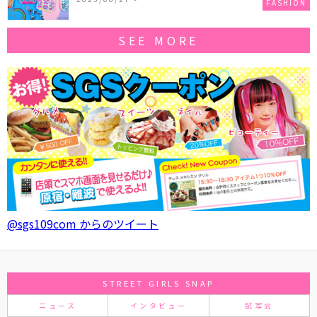
FASHION
SEE MORE
@sgs109com からのツイート
STREET GIRLS SNAP
ニュース
インタビュー
試写会