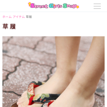
ホーム
アイテム
草履
草履