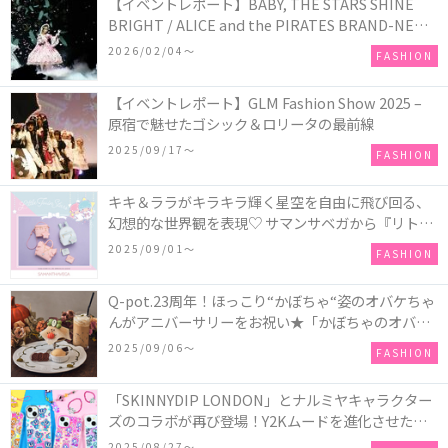
【イベントレポート】BABY, THE STARS SHINE
BRIGHT / ALICE and the PIRATES BRAND-NEW
COLLECTION in TOKYO
2026/02/04〜
FASHION
【イベントレポート】GLM Fashion Show 2025 –
原宿で魅せたゴシック＆ロリータの最前線
2025/09/17〜
FASHION
キキ＆ララがキラキラ輝く星空を自由に飛び回る、
幻想的な世界観を表現♡ サマンサベガから『リトル
ツインスターズ』50周年アニバーサリーイヤー』を
2025/09/01〜
FASHION
記念したコレクションが登場
Q-pot.23周年！ほっこり“かぼちゃ“姿のオバケちゃ
んがアニバーサリーをお祝い★「かぼちゃのオバケ
ーキアクセサリー」が新発売！Q-pot CAFE.では
2025/09/06〜
FASHION
「かぼちゃのオバケーキプレート」も登場
「SKINNYDIP LONDON」とナルミヤキャラクター
ズのコラボが再び登場！Y2Kムードを進化させた新
作コレクションを発売♪
2025/08/27〜