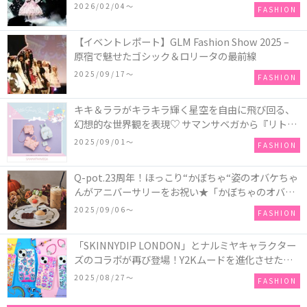
COLLECTION in TOKYO
2026/02/04〜
FASHION
【イベントレポート】GLM Fashion Show 2025 –
原宿で魅せたゴシック＆ロリータの最前線
2025/09/17〜
FASHION
キキ＆ララがキラキラ輝く星空を自由に飛び回る、
幻想的な世界観を表現♡ サマンサベガから『リトル
ツインスターズ』50周年アニバーサリーイヤー』を
2025/09/01〜
FASHION
記念したコレクションが登場
Q-pot.23周年！ほっこり“かぼちゃ“姿のオバケちゃ
んがアニバーサリーをお祝い★「かぼちゃのオバケ
ーキアクセサリー」が新発売！Q-pot CAFE.では
2025/09/06〜
FASHION
「かぼちゃのオバケーキプレート」も登場
「SKINNYDIP LONDON」とナルミヤキャラクター
ズのコラボが再び登場！Y2Kムードを進化させた新
作コレクションを発売♪
2025/08/27〜
FASHION