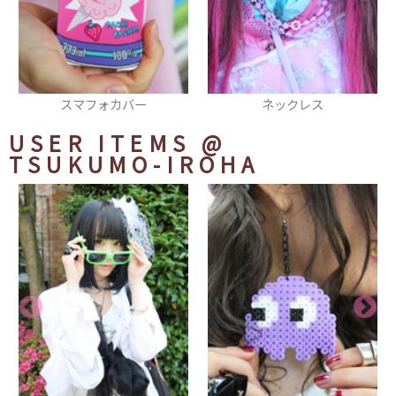
スマフォカバー
ネックレス
ぱ
USER ITEMS
@
TSUKUMO-IROHA