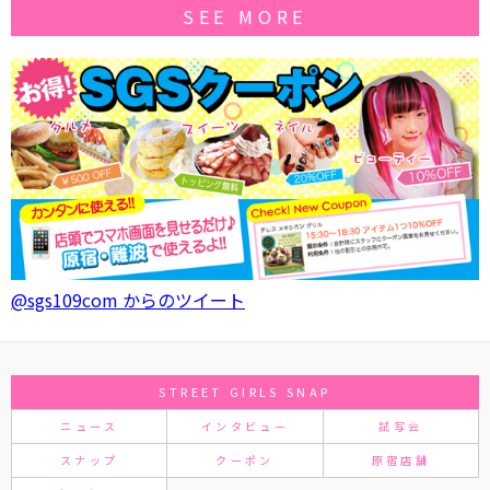
SEE MORE
@sgs109com からのツイート
STREET GIRLS SNAP
ニュース
インタビュー
試写会
スナップ
クーポン
原宿店舗