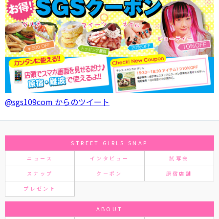
@sgs109com からのツイート
STREET GIRLS SNAP
ニュース
インタビュー
試写会
スナップ
クーポン
原宿店舗
プレゼント
ABOUT