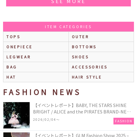
SEE MORE
ITEM CATEGORIES
TOPS
OUTER
ONEPIECE
BOTTOMS
LEGWEAR
SHOES
BAG
ACCESSORIES
HAT
HAIR STYLE
FASHION NEWS
【イベントレポート】BABY, THE STARS SHINE
BRIGHT / ALICE and the PIRATES BRAND-NEW
COLLECTION in TOKYO
2026/02/04〜
FASHION
【イベントレポート】GLM Fashion Show 2025 –