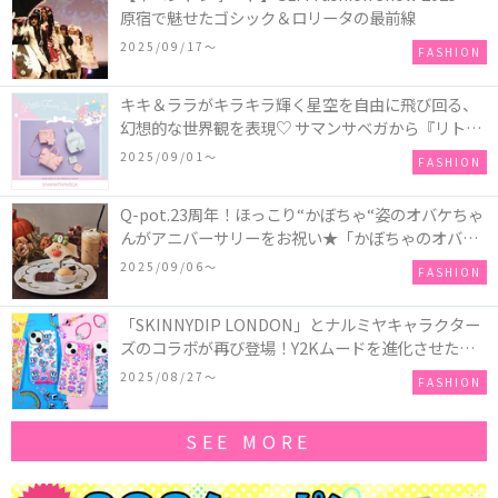
原宿で魅せたゴシック＆ロリータの最前線
2025/09/17〜
FASHION
キキ＆ララがキラキラ輝く星空を自由に飛び回る、
幻想的な世界観を表現♡ サマンサベガから『リトル
ツインスターズ』50周年アニバーサリーイヤー』を
2025/09/01〜
FASHION
記念したコレクションが登場
Q-pot.23周年！ほっこり“かぼちゃ“姿のオバケちゃ
んがアニバーサリーをお祝い★「かぼちゃのオバケ
ーキアクセサリー」が新発売！Q-pot CAFE.では
2025/09/06〜
FASHION
「かぼちゃのオバケーキプレート」も登場
「SKINNYDIP LONDON」とナルミヤキャラクター
ズのコラボが再び登場！Y2Kムードを進化させた新
作コレクションを発売♪
2025/08/27〜
FASHION
SEE MORE