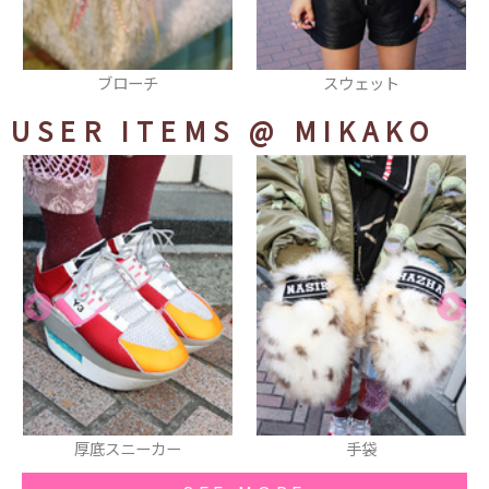
スウェット
ヘアピン
USER ITEMS
@ MIKAKO
手袋
厚底シューズ