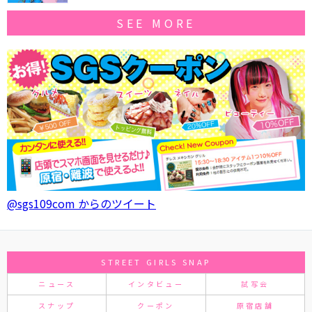
SEE MORE
@sgs109com からのツイート
STREET GIRLS SNAP
ニュース
インタビュー
試写会
スナップ
クーポン
原宿店舗