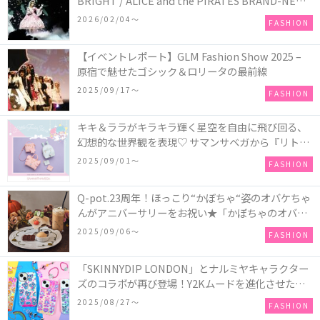
BRIGHT / ALICE and the PIRATES BRAND-NEW
COLLECTION in TOKYO
2026/02/04〜
FASHION
【イベントレポート】GLM Fashion Show 2025 –
原宿で魅せたゴシック＆ロリータの最前線
2025/09/17〜
FASHION
キキ＆ララがキラキラ輝く星空を自由に飛び回る、
幻想的な世界観を表現♡ サマンサベガから『リトル
ツインスターズ』50周年アニバーサリーイヤー』を
2025/09/01〜
FASHION
記念したコレクションが登場
Q-pot.23周年！ほっこり“かぼちゃ“姿のオバケちゃ
んがアニバーサリーをお祝い★「かぼちゃのオバケ
ーキアクセサリー」が新発売！Q-pot CAFE.では
2025/09/06〜
FASHION
「かぼちゃのオバケーキプレート」も登場
「SKINNYDIP LONDON」とナルミヤキャラクター
ズのコラボが再び登場！Y2Kムードを進化させた新
作コレクションを発売♪
2025/08/27〜
FASHION