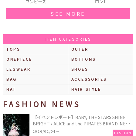
ピース
ロンT
ショートブ
SEE MORE
ITEM CATEGORIES
TOPS
OUTER
ONEPIECE
BOTTOMS
LEGWEAR
SHOES
BAG
ACCESSORIES
HAT
HAIR STYLE
FASHION NEWS
【イベントレポート】BABY, THE STARS SHINE
BRIGHT / ALICE and the PIRATES BRAND-NEW
COLLECTION in TOKYO
2026/02/04〜
FASHION