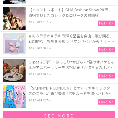
【イベントレポート】GLM Fashion Show 2025 –
原宿で魅せたゴシック＆ロリータの最前線
2025/09/17〜
FASHION
キキ＆ララがキラキラ輝く星空を自由に飛び回る、
幻想的な世界観を表現♡ サマンサベガから『リトル
ツインスターズ』50周年アニバーサリーイヤー』を
2025/09/01〜
FASHION
記念したコレクションが登場
Q-pot.23周年！ほっこり“かぼちゃ“姿のオバケちゃ
んがアニバーサリーをお祝い★「かぼちゃのオバケ
ーキアクセサリー」が新発売！Q-pot CAFE.では
2025/09/06〜
FASHION
「かぼちゃのオバケーキプレート」も登場
「SKINNYDIP LONDON」とナルミヤキャラクター
ズのコラボが再び登場！Y2Kムードを進化させた新
作コレクションを発売♪
2025/08/27〜
FASHION
SEE MORE