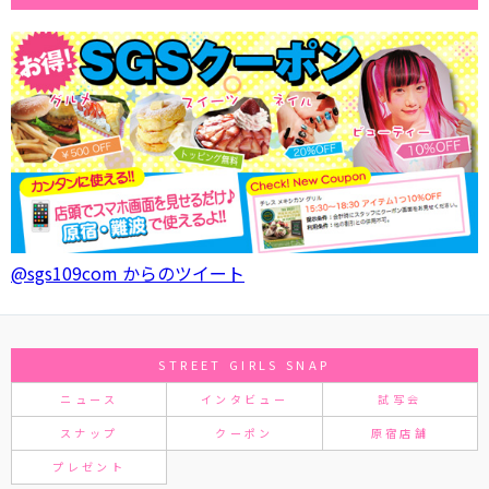
@sgs109com からのツイート
STREET GIRLS SNAP
ニュース
インタビュー
試写会
スナップ
クーポン
原宿店舗
プレゼント