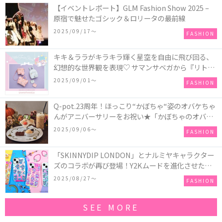
【イベントレポート】GLM Fashion Show 2025 –
原宿で魅せたゴシック＆ロリータの最前線
2025/09/17〜
FASHION
キキ＆ララがキラキラ輝く星空を自由に飛び回る、
幻想的な世界観を表現♡ サマンサベガから『リトル
ツインスターズ』50周年アニバーサリーイヤー』を
2025/09/01〜
FASHION
記念したコレクションが登場
Q-pot.23周年！ほっこり“かぼちゃ“姿のオバケちゃ
んがアニバーサリーをお祝い★「かぼちゃのオバケ
ーキアクセサリー」が新発売！Q-pot CAFE.では
2025/09/06〜
FASHION
「かぼちゃのオバケーキプレート」も登場
「SKINNYDIP LONDON」とナルミヤキャラクター
ズのコラボが再び登場！Y2Kムードを進化させた新
作コレクションを発売♪
2025/08/27〜
FASHION
SEE MORE