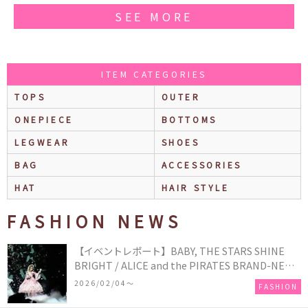
SEE MORE
ITEM CATEGORIES
TOPS
OUTER
ONEPIECE
BOTTOMS
LEGWEAR
SHOES
BAG
ACCESSORIES
HAT
HAIR STYLE
FASHION NEWS
【イベントレポート】BABY, THE STARS SHINE
BRIGHT / ALICE and the PIRATES BRAND-NEW
COLLECTION in TOKYO
2026/02/04〜
FASHION