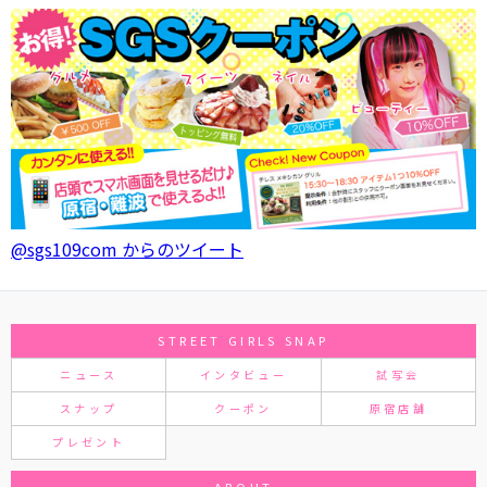
@sgs109com からのツイート
STREET GIRLS SNAP
ニュース
インタビュー
試写会
スナップ
クーポン
原宿店舗
プレゼント