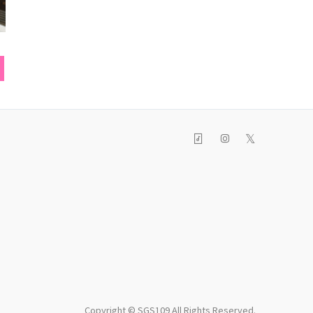
ブルゾン
ブーツ
ベレ
𝕏
Copyright © SGS109 All Rights Reserved.