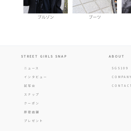
ゾン
ブーツ
ベレー帽
STREET GIRLS SNAP
ABOUT
ニュース
SGS109
インタビュー
COMPAN
試写会
CONTAC
スナップ
クーポン
原宿店舗
プレゼント