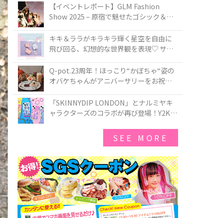
TOKYO
【イベントレポート】GLM Fashion
Show 2025 – 原宿で魅せたゴシック＆ロ
リータの最前線
キキ＆ララがキラキラ輝く星空を自由に
飛び回る、幻想的な世界観を表現♡ サマ
ンサベガから『リトルツインスターズ』
50周年アニバーサリーイヤー』を記念し
Q-pot.23周年！ほっこり“かぼちゃ“姿の
たコレクションが登場
オバケちゃんがアニバーサリーをお祝い
★「かぼちゃのオバケーキアクセサリ
ー」が新発売！Q-pot CAFE.では「かぼち
「SKINNYDIP LONDON」とナルミヤキ
ゃのオバケーキプレート」も登場
ャラクターズのコラボが再び登場！Y2Kム
ードを進化させた新作コレクションを発
売♪
SEE MORE