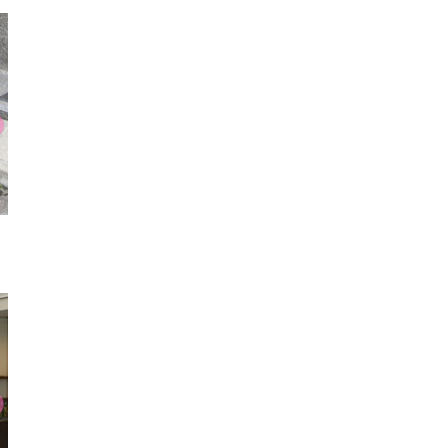
厚底シューズ
サンダル
スマホ