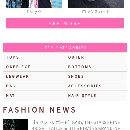
ロングスカート
ロングスカート
SEE MORE
ITEM CATEGORIES
TOPS
OUTER
ONEPIECE
BOTTOMS
LEGWEAR
SHOES
BAG
ACCESSORIES
HAT
HAIR STYLE
FASHION NEWS
【イベントレポート】BABY, THE STARS SHINE
BRIGHT / ALICE and the PIRATES BRAND-NEW