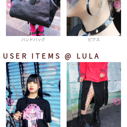
ピアス
厚底シューズ
USER ITEMS
@ LULA