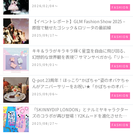
COLLECTION in TOKYO
2026/02/04〜
FASHION
【イベントレポート】GLM Fashion Show 2025 –
原宿で魅せたゴシック＆ロリータの最前線
2025/09/17〜
FASHION
キキ＆ララがキラキラ輝く星空を自由に飛び回る、
幻想的な世界観を表現♡ サマンサベガから『リトル
ツインスターズ』50周年アニバーサリーイヤー』を
2025/09/01〜
FASHION
記念したコレクションが登場
Q-pot.23周年！ほっこり“かぼちゃ“姿のオバケちゃ
んがアニバーサリーをお祝い★「かぼちゃのオバケ
ーキアクセサリー」が新発売！Q-pot CAFE.では
2025/09/06〜
FASHION
「かぼちゃのオバケーキプレート」も登場
「SKINNYDIP LONDON」とナルミヤキャラクター
ズのコラボが再び登場！Y2Kムードを進化させた新
作コレクションを発売♪
2025/08/27〜
FASHION