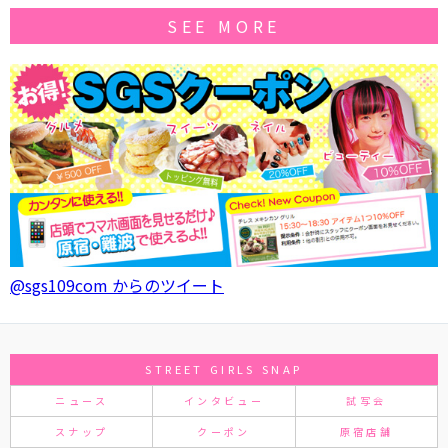
SEE MORE
@sgs109com からのツイート
STREET GIRLS SNAP
ニュース
インタビュー
試写会
スナップ
クーポン
原宿店舗